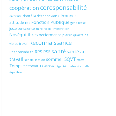
coresponsabilité
coopération
déconnect
droit à la déconnexion
diversité
Fonction Publique
attitude
ESS
gentillesse
juste conscience
motivation
miroirsocial
Novéquilibres
performance
plaisir
qualité de
Reconnaissance
vie au travail
santé
santé au
RPS
RSE
Responsabilité
travail
SQVT
sommeil
sensibilisation
stress
Temps
travail
Télétravail
égalité professionnelle
TIC
équilibre