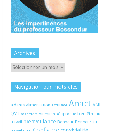
Archives
Archives
Navigation par mots-clés
Anact
ANI
aidants
alimentation
altruisme
QVT
bien-être au
Attention Réciproque
assertivité
bienveillance
Bonheur
travail
Bonheur au
Confiance
convivialité
travail
CFDT