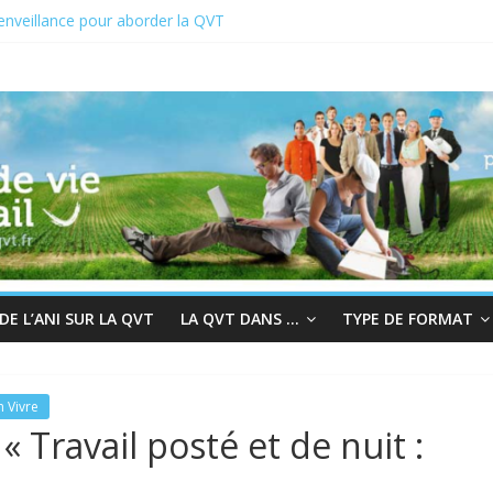
enveillance pour aborder la QVT
CT du 19 au 23 juin 2023
022 : En quête de sens au travail
hair à la bienveillance
rès et QVT
E L’ANI SUR LA QVT
LA QVT DANS …
TYPE DE FORMAT
n Vivre
« Travail posté et de nuit :