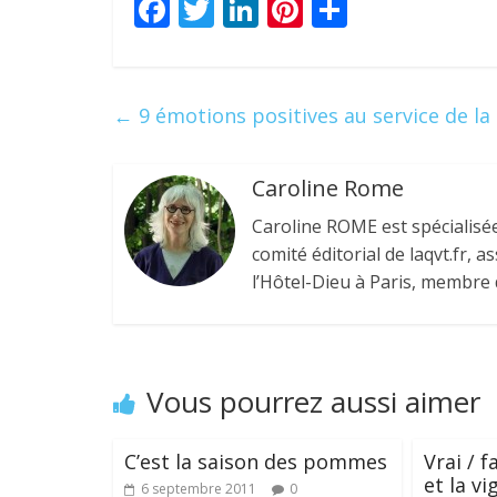
F
T
Li
Pi
P
ac
w
n
nt
ar
e
itt
k
er
ta
b
er
e
e
g
←
9 émotions positives au service de l
o
dI
st
er
o
n
Caroline Rome
k
Caroline ROME est spécialisée
comité éditorial de laqvt.fr,
l’Hôtel-Dieu à Paris, membre d
Vous pourrez aussi aimer
C’est la saison des pommes
Vrai / 
et la vi
6 septembre 2011
0