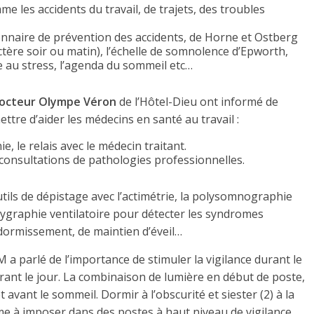
me les accidents du travail, de trajets, des troubles
ionnaire de prévention des accidents, de Horne et Ostberg
ctère soir ou matin), l’échelle de somnolence d’Epworth,
e au stress, l’agenda du sommeil etc…
octeur Olympe Véron
de l’Hôtel-Dieu ont informé de
ttre d’aider les médecins en santé au travail :
, le relais avec le médecin traitant.
s consultations de pathologies professionnelles.
ils de dépistage avec l’actimétrie, la polysomnographie
ygraphie ventilatoire pour détecter les syndromes
ndormissement, de maintien d’éveil…
 a parlé de l’importance de stimuler la vigilance durant le
urant le jour. La combinaison de lumière en début de poste,
t avant le sommeil. Dormir à l’obscurité et siester (2) à la
 à imposer dans des postes à haut niveau de vigilance