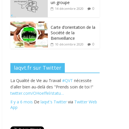
b
er
e
e
g
un groupe
o
dI
st
er
0
14 décembre 2020
o
n
k
Carte d’orientation de la
Société de la
Bienveillance
0
10 décembre 2020
laqvt.fr sur Twitter
La Qualité de Vie au Travail
#QVT
nécessite
d'aller bien au-delà des "Prends soin de toi !"
twitter.com/OHoeffel/statu…
Il y a 6 mois
De
laqvt's Twitter
via
Twitter Web
App