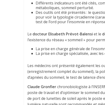
Différents indicateurs ont été cités, com
métaboliques, sommeil perturbé.
Des outils ont été présentés : le quest
pour voir la typologie circadienne (cara
test de Ford pour l’insomnie en répons
Le
docteur Elisabeth Prévot-Balensi
et le
d
l’existence du réseau « sommeil » pour perme
La prise en charge générale de l’insomnie
La prise en charge spécialisée, avec le
Les médecins ont présenté également les out
(enregistrement complet du sommeil), la pol
d’apnées du sommeil, le test de latence d’e
Claude Gronfier
chronobiologiste à l’INSERM
poste de travail et d’optimiser le sommeil d
de port de lunettes de soleil après le poste e
lumière naturelle sont recommandés et même