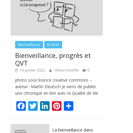
Bienveillance
En bref
Bienveillance, progrès et
QVT
19 janvier 2022
Olivier Hoeffel
0
photo sous licence creative commons –
auteur : Martin Deutsch Je viens de publier
une chronique en lien avec la Qualité de Vie
F
T
Li
Pi
P
ac
w
n
nt
ar
e
itt
k
er
ta
La bienveillance dans