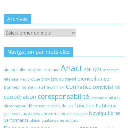
Archives
Archives
Navigation par mots-clés
Anact
ANI QVT
aidants
alimentation
altruisme
assertivité
bienveillance
bien-être au travail
Attention Réciproque
Confiance
convivialité
Bonheur
Bonheur au travail
CFDT
coresponsabilité
coopération
droit à la
diversité
Fonction Publique
déconnect attitude
déconnexion
ESS
Novéquilibres
juste conscience
gentillesse
motivation
miroirsocial
performance
plaisir
qualité de vie au travail