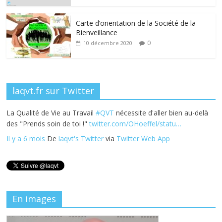
o
n
k
Carte d’orientation de la Société de la
Bienveillance
0
10 décembre 2020
laqvt.fr sur Twitter
La Qualité de Vie au Travail
#QVT
nécessite d'aller bien au-delà
des "Prends soin de toi !"
twitter.com/OHoeffel/statu…
Il y a 6 mois
De
laqvt's Twitter
via
Twitter Web App
En images