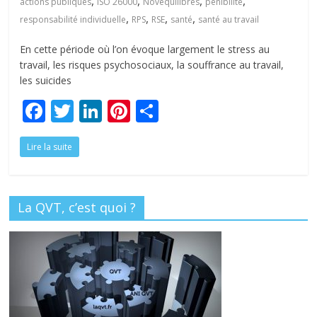
,
,
,
,
tous
actions publiques
ISO 26000
Novéquilibres
pénibilité
,
,
,
,
responsabilité individuelle
RPS
RSE
santé
santé au travail
En cette période où l’on évoque largement le stress au
travail, les risques psychosociaux, la souffrance au travail,
les suicides
F
T
Li
Pi
P
ac
w
n
nt
ar
Lire la suite
e
itt
k
er
ta
b
er
e
e
g
o
dI
st
er
La QVT, c’est quoi ?
o
n
k