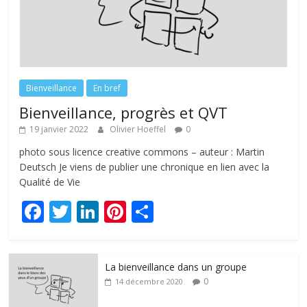
Bienveillance
En bref
Bienveillance, progrès et QVT
19 janvier 2022
Olivier Hoeffel
0
photo sous licence creative commons – auteur : Martin
Deutsch Je viens de publier une chronique en lien avec la
Qualité de Vie
F
T
Li
Pi
P
ac
w
n
nt
ar
e
itt
k
er
ta
La bienveillance dans un groupe
b
er
e
e
g
0
14 décembre 2020
o
dI
st
er