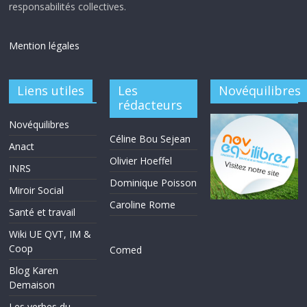
responsabilités collectives.
Mention légales
Liens utiles
Les
Novéquilibres
rédacteurs
Novéquilibres
Céline Bou Sejean
Anact
Olivier Hoeffel
INRS
Dominique Poisson
Miroir Social
Caroline Rome
Santé et travail
Wiki UE QVT, IM &
Coop
Comed
Blog Karen
Demaison
Les verbes du