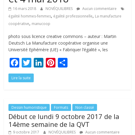
tous
16 mars 2018
NOVÉQUILIBRES
Aucun commentaire
,
,
égalité hommes-femmes
égalité professionnelle
La manufacture
,
coopérative
manucoop
photo sous licence creative commons – auteur : Martin
Deutsch La Manufacture coopérative organise une
Université Ephémère (UE) « Fabriquer l’égalité », les
F
T
Li
Pi
P
ac
w
n
nt
ar
Lire la suite
e
itt
k
er
ta
b
er
e
e
g
o
dI
st
er
o
n
Dessin humoristique
Formats
Non classé
Début ce lundi 9 octobre 2017 de la
k
14ème semaine de la QVT
9 octobre 2017
NOVÉQUILIBRES
Aucun commentaire