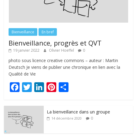
Bienveillance
En bref
Bienveillance, progrès et QVT
19 janvier 2022
Olivier Hoeffel
0
photo sous licence creative commons – auteur : Martin
Deutsch Je viens de publier une chronique en lien avec la
Qualité de Vie
F
T
Li
Pi
P
ac
w
n
nt
ar
e
itt
k
er
ta
La bienveillance dans un groupe
b
er
e
e
g
0
14 décembre 2020
o
dI
st
er
o
n