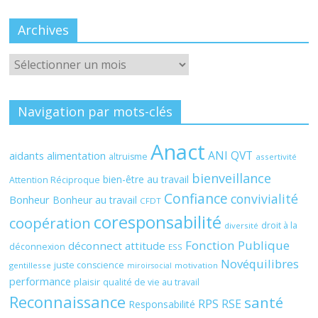
Archives
Archives
Navigation par mots-clés
Anact
ANI QVT
aidants
alimentation
altruisme
assertivité
bienveillance
bien-être au travail
Attention Réciproque
Confiance
convivialité
Bonheur
Bonheur au travail
CFDT
coresponsabilité
coopération
droit à la
diversité
Fonction Publique
déconnect attitude
déconnexion
ESS
Novéquilibres
juste conscience
gentillesse
motivation
miroirsocial
performance
plaisir
qualité de vie au travail
Reconnaissance
santé
RPS
RSE
Responsabilité