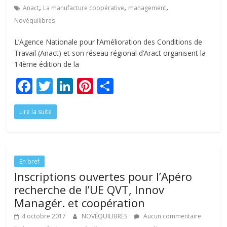
,
,
,
Anact
La manufacture coopérative
management
Novéquilibres
L’Agence Nationale pour l’Amélioration des Conditions de
Travail (Anact) et son réseau régional d’Aract organisent la
14ème édition de la
F
T
Li
Pi
P
ac
w
n
nt
ar
Lire la suite
e
itt
k
er
ta
b
er
e
e
g
o
dI
st
er
o
n
En bref
Inscriptions ouvertes pour l’Apéro
k
recherche de l’UE QVT, Innov
Managér. et coopération
4 octobre 2017
NOVÉQUILIBRES
Aucun commentaire