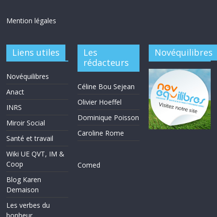
Mention légales
Liens utiles
Les
Novéquilibres
rédacteurs
Novéquilibres
Céline Bou Sejean
Anact
Olivier Hoeffel
INRS
Dominique Poisson
Miroir Social
Caroline Rome
Santé et travail
Wiki UE QVT, IM &
Coop
Comed
Blog Karen
Demaison
Les verbes du
bonheur