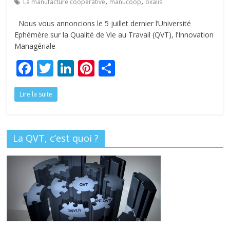
,
,
La manufacture coopérative
manucoop
oxalis
Nous vous annoncions le 5 juillet dernier l’Université
Ephémère sur la Qualité de Vie au Travail (QVT), l’Innovation
Managériale
F
T
Li
Pi
P
ac
w
n
nt
ar
Lire la suite
e
itt
k
er
ta
b
er
e
e
g
o
dI
st
er
La QVT, c’est quoi ?
o
n
k