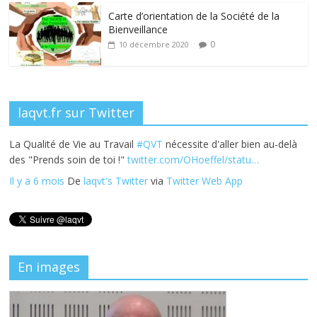
k
Carte d’orientation de la Société de la
Bienveillance
0
10 décembre 2020
laqvt.fr sur Twitter
La Qualité de Vie au Travail
#QVT
nécessite d'aller bien au-delà
des "Prends soin de toi !"
twitter.com/OHoeffel/statu…
Il y a 6 mois
De
laqvt's Twitter
via
Twitter Web App
En images