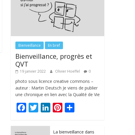
Bienveillance
En bref
Bienveillance, progrès et
QVT
19 janvier 2022
Olivier Hoeffel
0
photo sous licence creative commons –
auteur : Martin Deutsch Je viens de publier
une chronique en lien avec la Qualité de Vie
F
T
Li
Pi
P
ac
w
n
nt
ar
e
itt
k
er
ta
La bienveillance dans