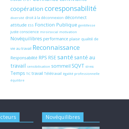
coresponsabilité
coopération
déconnect
droit à la déconnexion
diversité
Fonction Publique
attitude
ESS
gentillesse
juste conscience
motivation
miroirsocial
Novéquilibres
performance
plaisir
qualité de
Reconnaissance
vie au travail
santé
santé au
RPS
RSE
Responsabilité
travail
SQVT
sommeil
sensibilisation
stress
Temps
travail
Télétravail
égalité professionnelle
TIC
équilibre
acteurs
Novéquilibres