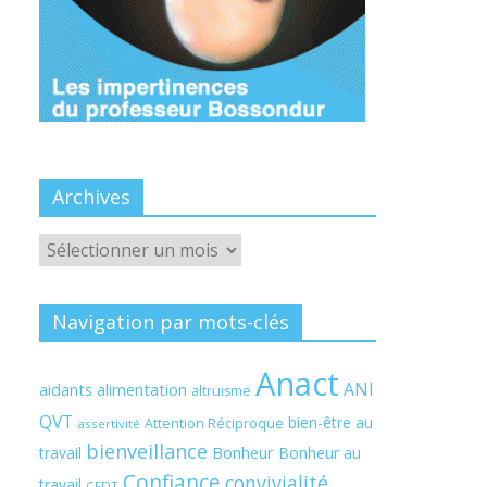
Archives
Archives
Navigation par mots-clés
Anact
ANI
aidants
alimentation
altruisme
QVT
bien-être au
Attention Réciproque
assertivité
bienveillance
Bonheur
travail
Bonheur au
Confiance
convivialité
travail
CFDT