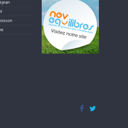
ejean
el
oisson
me