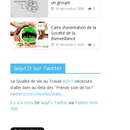
b
er
e
e
g
un groupe
o
dI
st
er
0
14 décembre 2020
o
n
k
Carte d’orientation de la
Société de la
Bienveillance
0
10 décembre 2020
laqvt.fr sur Twitter
La Qualité de Vie au Travail
#QVT
nécessite
d'aller bien au-delà des "Prends soin de toi !"
twitter.com/OHoeffel/statu…
Il y a 6 mois
De
laqvt's Twitter
via
Twitter Web
App