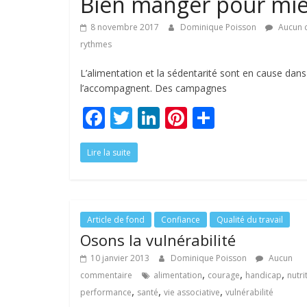
Bien manger pour mieu
8 novembre 2017
Dominique Poisson
Aucun 
rythmes
L’alimentation et la sédentarité sont en cause dan
l’accompagnent. Des campagnes
F
T
Li
Pi
P
ac
w
n
nt
ar
Lire la suite
e
itt
k
er
ta
b
er
e
e
g
o
dI
st
er
o
n
Article de fond
Confiance
Qualité du travail
Osons la vulnérabilité
k
10 janvier 2013
Dominique Poisson
Aucun
,
,
,
commentaire
alimentation
courage
handicap
nutri
,
,
,
performance
santé
vie associative
vulnérabilité