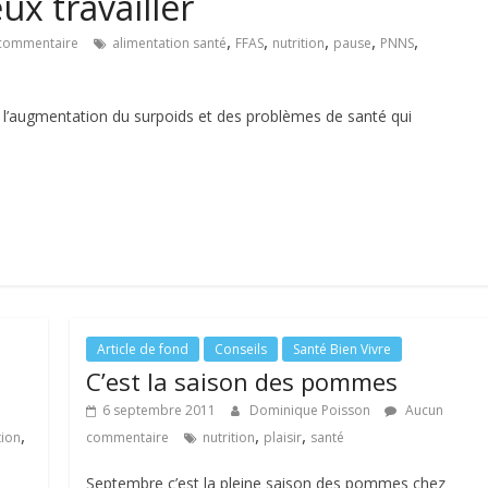
x travailler
,
,
,
,
,
commentaire
alimentation santé
FFAS
nutrition
pause
PNNS
s l’augmentation du surpoids et des problèmes de santé qui
Article de fond
Conseils
Santé Bien Vivre
C’est la saison des pommes
6 septembre 2011
Dominique Poisson
Aucun
,
,
,
tion
commentaire
nutrition
plaisir
santé
Septembre c’est la pleine saison des pommes chez