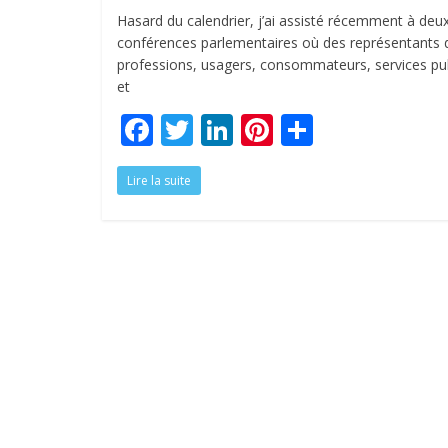
Hasard du calendrier, j’ai assisté récemment à deu
conférences parlementaires où des représentants 
professions, usagers, consommateurs, services pub
et
F
T
Li
Pi
P
ac
w
n
nt
ar
Lire la suite
e
itt
k
er
ta
b
er
e
e
g
o
dI
st
er
o
n
k