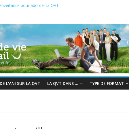
enveillance pour aborder la QVT
CT du 19 au 23 juin 2023
022 : En quête de sens au travail
hair à la bienveillance
rès et QVT
E L’ANI SUR LA QVT
LA QVT DANS …
TYPE DE FORMAT