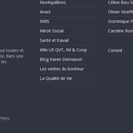
Novéquilibres
Céline Bou S
Anact
Olivier Hoeff
INRS
Dominique P
Miroir Social
Caroline Ro
Santé et travail
Wiki UE QVT, IM & Coop
our toutes et
Comed
soi, dans une
Blog Karen Demaison
 les
Les verbes du bonheur
La Qualité de Vie
ress
.