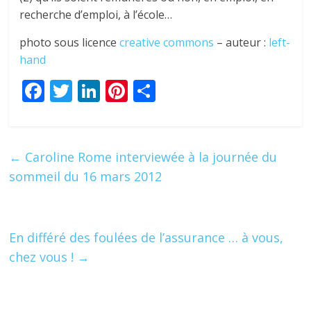
recherche d’emploi, à l’école…
photo sous licence
creative commons
– auteur :
left-
hand
F
T
Li
Pi
P
ac
w
n
nt
ar
e
itt
k
er
ta
b
er
e
e
g
←
Caroline Rome interviewée à la journée du
o
dI
st
er
sommeil du 16 mars 2012
o
n
k
En différé des foulées de l’assurance … à vous,
chez vous !
→