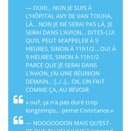
— OUIII… NON JE SUIS À
L’HÔPITAL
AVY DE VAN TOUHA
,
LÀ… NON JE NE SERAI PAS LÀ, JE
SERAI DANS L’AVION… DITES-LUI
QU’IL PEUT M’APPELER À 9
HEURES, SINON À 11h1/2… OUI À
9 HEURES, SINON À 11h1/2
PARCE QUE JE SERAI DANS
L’AVION, J’AI UNE RÉUNION
DEMAIN… [../..]… OK, ON FAIT
COMME ÇA, AU REVOIR.
« ouf, ça n’a pas duré trop
longtemps… pense
Constance.
»
— NOOOOOOON MAIS QU’EST-