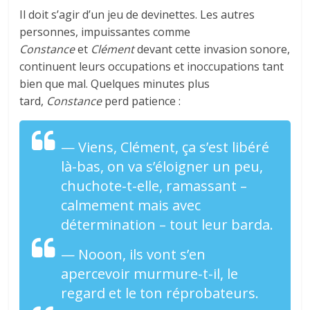
Il doit s’agir d’un jeu de devinettes. Les autres
personnes, impuissantes comme
Constance
et
Clément
devant cette invasion sonore,
continuent leurs occupations et inoccupations tant
bien que mal. Quelques minutes plus
tard,
Constance
perd patience :
— Viens,
Clément
, ça s’est libéré
là-bas, on va s’éloigner un peu,
chuchote-t-elle, ramassant –
calmement mais avec
détermination – tout leur barda.
— Nooon, ils vont s’en
apercevoir murmure-t-il, le
regard et le ton réprobateurs.