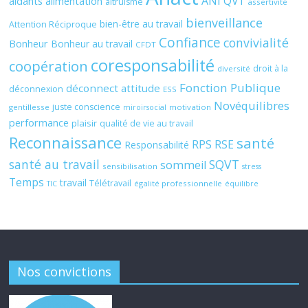
ANI QVT
aidants
alimentation
altruisme
assertivité
bienveillance
bien-être au travail
Attention Réciproque
Confiance
convivialité
Bonheur
Bonheur au travail
CFDT
coresponsabilité
coopération
droit à la
diversité
Fonction Publique
déconnect attitude
déconnexion
ESS
Novéquilibres
juste conscience
gentillesse
motivation
miroirsocial
performance
plaisir
qualité de vie au travail
Reconnaissance
santé
RPS
RSE
Responsabilité
santé au travail
SQVT
sommeil
sensibilisation
stress
Temps
travail
Télétravail
égalité professionnelle
TIC
équilibre
Nos convictions