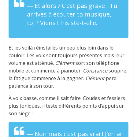
— Et alors ? C’est pas grave ! Tu
arrives à écouter ta musique,
toi ? Viens ! Insiste-t-elle.
Et les voilà réinstallés un peu plus loin dans le
couloir. Les voix sont toujours présentes mais leur
volume est atténué.
Clément
sort son téléphone
mobile et commence à pianoter.
Constance
soupire,
la fatigue commence à la gagner.
Clément
perd
patience à son tour.
À voix basse, comme il sait faire. Coudes et fessiers
plus toniques, il teste différents points d’appui sur
son siège :
— Non mais c’est pas vrai ! J’en ai