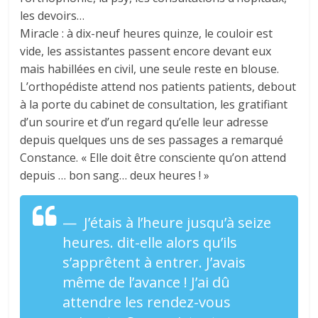
les devoirs…
Miracle : à dix-neuf heures quinze, le couloir est
vide, les assistantes passent encore devant eux
mais habillées en civil, une seule reste en blouse.
L’orthopédiste attend nos patients patients, debout
à la porte du cabinet de consultation, les gratifiant
d’un sourire et d’un regard qu’elle leur adresse
depuis quelques uns de ses passages a remarqué
Constance. « Elle doit être consciente qu’on attend
depuis … bon sang… deux heures ! »
— J’étais à l’heure jusqu’à seize
heures. dit-elle alors qu’ils
s’apprêtent à entrer. J’avais
même de l’avance ! J’ai dû
attendre les rendez-vous