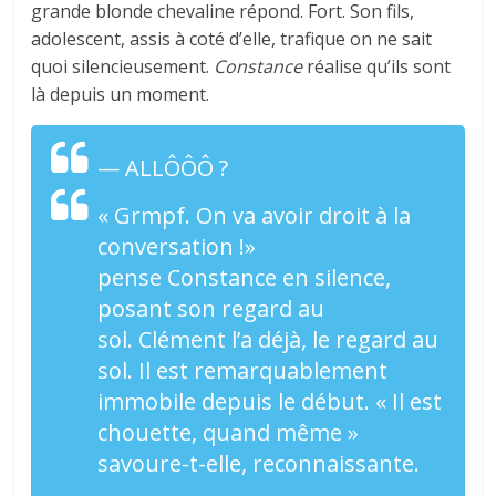
grande blonde chevaline répond. Fort. Son fils,
adolescent, assis à coté d’elle, trafique on ne sait
quoi silencieusement.
Constance
réalise qu’ils sont
là depuis un moment.
— ALLÔÔÔ ?
« Grmpf. On va avoir droit à la
conversation !»
pense
Constance
en silence,
posant son regard au
sol.
Clément
l’a déjà, le regard au
sol. Il est remarquablement
immobile depuis le début. « Il est
chouette, quand même »
savoure-t-elle, reconnaissante.