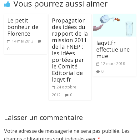
Vous pourrez aussi aimer
Le petit
Propagation
bonheur de
des idées du
Florence
rapport de la
mission 2011
14 mai 2013
laqvt.fr
de la FNEP :
effectue une
0
les idées
mue
portées par
12 mars 2018
le Comité
0
Editorial de
laqvt.fr
24 octobre
2012
0
Laisser un commentaire
Votre adresse de messagerie ne sera pas publiée.
Les
champs obligatoires sont indiqués avec
*