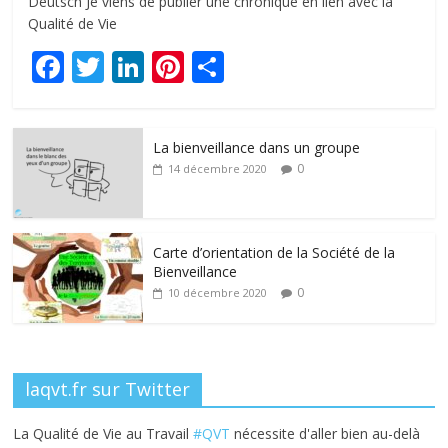
Deutsch Je viens de publier une chronique en lien avec la
Qualité de Vie
F
T
Li
Pi
P
ac
w
n
nt
ar
e
itt
k
er
ta
La bienveillance dans un groupe
b
er
e
e
g
0
14 décembre 2020
o
dI
st
er
o
n
k
Carte d’orientation de la Société de la
Bienveillance
0
10 décembre 2020
laqvt.fr sur Twitter
La Qualité de Vie au Travail
#QVT
nécessite d'aller bien au-delà