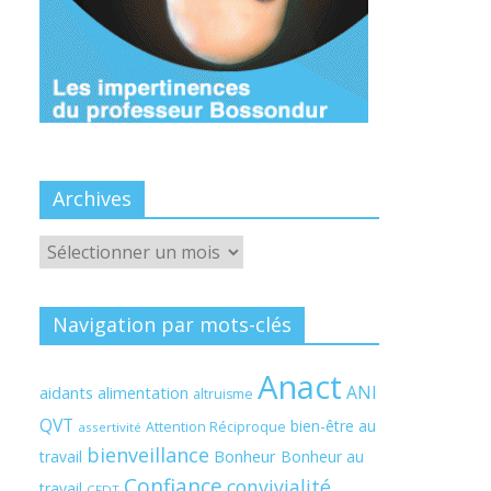
Archives
Archives
Navigation par mots-clés
Anact
ANI
aidants
alimentation
altruisme
QVT
bien-être au
Attention Réciproque
assertivité
bienveillance
Bonheur
travail
Bonheur au
Confiance
convivialité
travail
CFDT