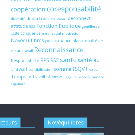
coresponsabilité
coopération
déconnect
droit à la déconnexion
diversité
Fonction Publique
attitude
ESS
gentillesse
juste conscience
motivation
miroirsocial
Novéquilibres
performance
plaisir
qualité de
Reconnaissance
vie au travail
santé
santé au
RPS
RSE
Responsabilité
travail
SQVT
sommeil
sensibilisation
stress
Temps
travail
Télétravail
égalité professionnelle
TIC
équilibre
acteurs
Novéquilibres