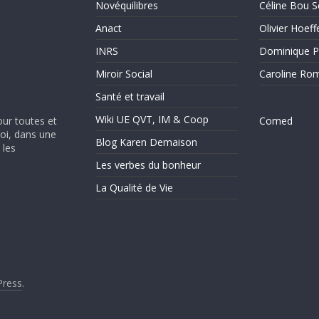
Novéquilibres
Céline Bou S
Anact
Olivier Hoeff
INRS
Dominique P
Miroir Social
Caroline Ro
Santé et travail
Wiki UE QVT, IM & Coop
our toutes et
Comed
soi, dans une
Blog Karen Demaison
 les
Les verbes du bonheur
La Qualité de Vie
ress
.