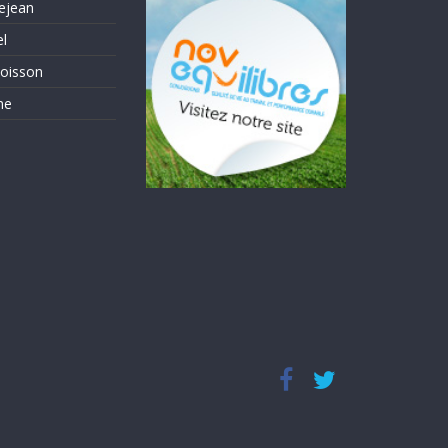
ejean
el
oisson
me