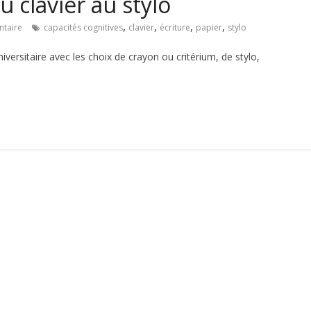
u clavier au stylo
,
,
,
,
taire
capacités cognitives
clavier
écriture
papier
stylo
niversitaire avec les choix de crayon ou critérium, de stylo,