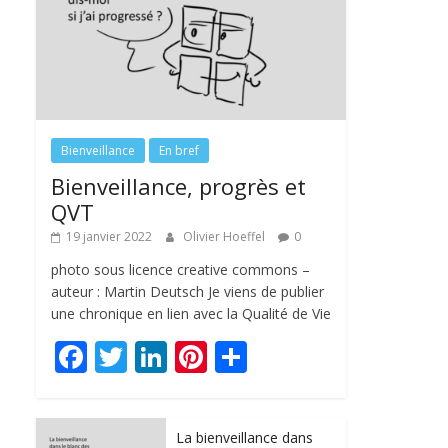
Bienveillance
En bref
Bienveillance, progrès et
QVT
19 janvier 2022
Olivier Hoeffel
0
photo sous licence creative commons –
auteur : Martin Deutsch Je viens de publier
une chronique en lien avec la Qualité de Vie
F
T
Li
Pi
P
ac
w
n
nt
ar
e
itt
k
er
ta
La bienveillance dans