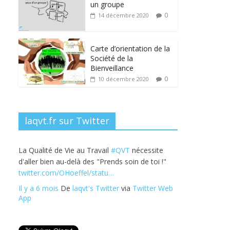
b
er
e
e
g
un groupe
o
dI
st
er
0
14 décembre 2020
o
n
k
Carte d’orientation de la
Société de la
Bienveillance
0
10 décembre 2020
laqvt.fr sur Twitter
La Qualité de Vie au Travail
#QVT
nécessite
d'aller bien au-delà des "Prends soin de toi !"
twitter.com/OHoeffel/statu…
Il y a 6 mois
De
laqvt's Twitter
via
Twitter Web
App