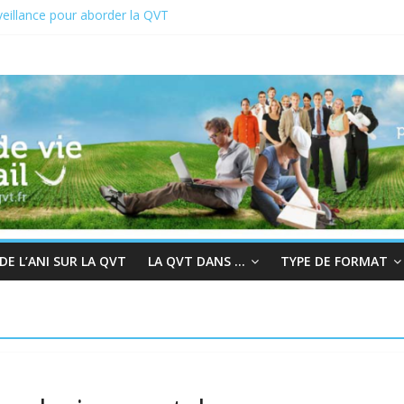
eillance pour aborder la QVT
 du 19 au 23 juin 2023
2 : En quête de sens au travail
r à la bienveillance
s et QVT
E L’ANI SUR LA QVT
LA QVT DANS …
TYPE DE FORMAT