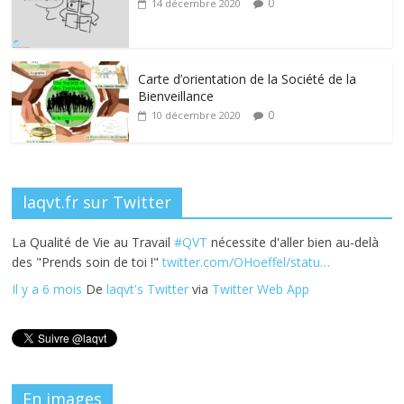
0
14 décembre 2020
o
dI
st
er
o
n
k
Carte d’orientation de la Société de la
Bienveillance
0
10 décembre 2020
laqvt.fr sur Twitter
La Qualité de Vie au Travail
#QVT
nécessite d'aller bien au-delà
des "Prends soin de toi !"
twitter.com/OHoeffel/statu…
Il y a 6 mois
De
laqvt's Twitter
via
Twitter Web App
En images