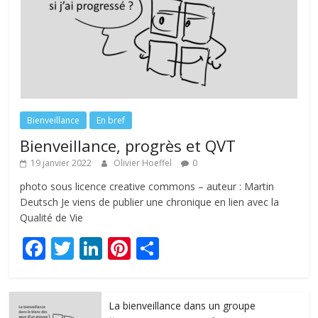
Bienveillance
En bref
Bienveillance, progrès et QVT
19 janvier 2022
Olivier Hoeffel
0
photo sous licence creative commons – auteur : Martin
Deutsch Je viens de publier une chronique en lien avec la
Qualité de Vie
F
T
Li
Pi
P
ac
w
n
nt
ar
e
itt
k
er
ta
La bienveillance dans un groupe
b
er
e
e
g