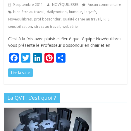
tous
9 septembre 2011
NOVÉQUILIBRES
Aucun commentaire
,
,
,
,
bien-être au travail
dailymotion
humour
laqvt.fr
,
,
,
,
Novéquilibres
prof bossondur
qualité de vie au travail
RPS
,
,
sensibilisation
stress au travail
websérie
C’est à la fois avec plaisir et fierté que l’équipe Novéquilibres
vous présente le Professeur Bossondur en chair et en
F
T
Li
Pi
P
ac
w
n
nt
ar
Lire la suite
e
itt
k
er
ta
b
er
e
e
g
o
dI
st
er
La QVT, c’est quoi ?
o
n
k