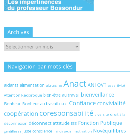
Archives
Archives
Navigation par mots-clés
Anact
ANI QVT
aidants
alimentation
altruisme
assertivité
bienveillance
bien-être au travail
Attention Réciproque
Confiance
convivialité
Bonheur
Bonheur au travail
CFDT
coresponsabilité
coopération
droit à la
diversité
Fonction Publique
déconnect attitude
déconnexion
ESS
Novéquilibres
juste conscience
gentillesse
motivation
miroirsocial