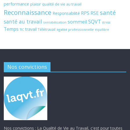
performance
plaisir
qualité de vie au travail
Reconnaissance
santé
RPS
RSE
Responsabilité
santé au travail
SQVT
sommeil
sensibilisation
stress
Temps
travail
Télétravail
égalité professionnelle
TIC
équilibre
Nos convictions
Nos convictions : La Qualité de Vie au Travail, c'est pour toutes