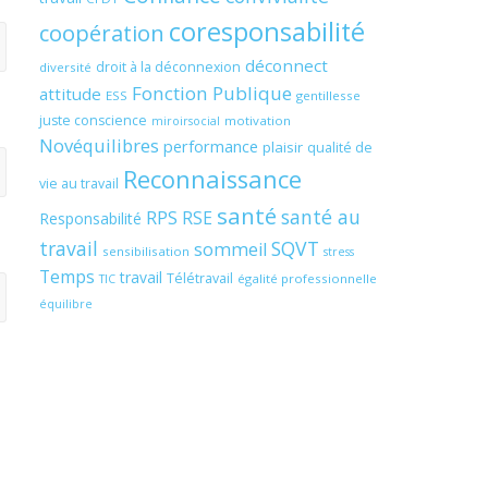
coresponsabilité
coopération
déconnect
droit à la déconnexion
diversité
Fonction Publique
attitude
ESS
gentillesse
juste conscience
motivation
miroirsocial
Novéquilibres
performance
plaisir
qualité de
Reconnaissance
vie au travail
santé
santé au
RPS
RSE
Responsabilité
travail
SQVT
sommeil
sensibilisation
stress
Temps
travail
Télétravail
égalité professionnelle
TIC
équilibre