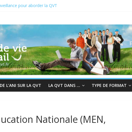
veillance pour aborder la QVT
T du 19 au 23 juin 2023
22 : En quête de sens au travail
air à la bienveillance
ès et QVT
E L’ANI SUR LA QVT
LA QVT DANS …
TYPE DE FORMAT
ducation Nationale (MEN,