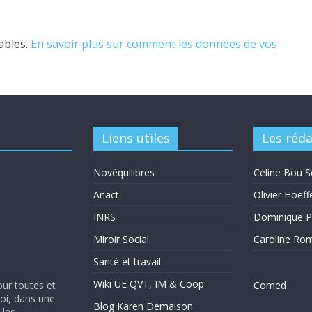
rables.
En savoir plus sur comment les données de vos
Liens utiles
Les réd
Novéquilibres
Céline Bou S
Anact
Olivier Hoeff
INRS
Dominique P
Miroir Social
Caroline Ro
Santé et travail
Wiki UE QVT, IM & Coop
our toutes et
Comed
soi, dans une
Blog Karen Demaison
 les