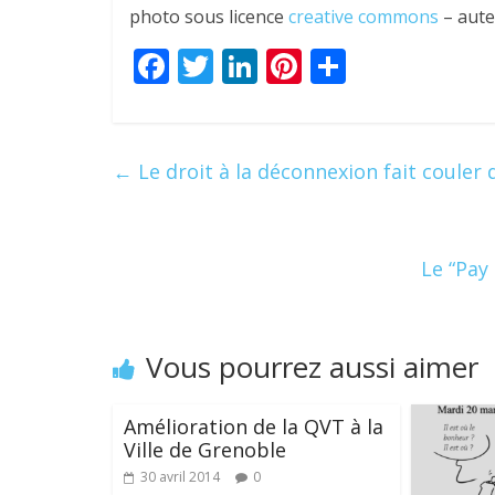
photo sous licence
creative commons
– aute
F
T
Li
Pi
P
ac
w
n
nt
ar
e
itt
k
er
ta
b
er
e
e
g
←
Le droit à la déconnexion fait couler d
o
dI
st
er
o
n
k
Le “Pay
Vous pourrez aussi aimer
Amélioration de la QVT à la
Ville de Grenoble
30 avril 2014
0