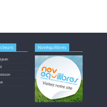
acteurs
Novéquilibres
ejean
el
oisson
me