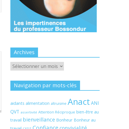
Archives
Archives
Navigation par mots-clés
Anact
ANI
aidants
alimentation
altruisme
QVT
bien-être au
Attention Réciproque
assertivité
bienveillance
Bonheur
travail
Bonheur au
Confiance
convivialité
travail
CFDT