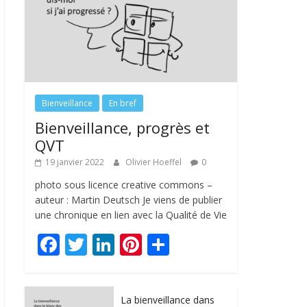
Bienveillance
En bref
Bienveillance, progrès et
QVT
19 janvier 2022
Olivier Hoeffel
0
photo sous licence creative commons –
auteur : Martin Deutsch Je viens de publier
une chronique en lien avec la Qualité de Vie
F
T
Li
Pi
P
ac
w
n
nt
ar
e
itt
k
er
ta
La bienveillance dans