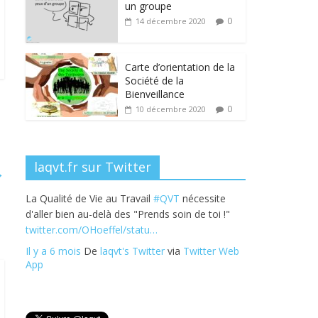
b
er
e
e
g
un groupe
o
dI
st
er
0
14 décembre 2020
o
n
k
Carte d’orientation de la
Société de la
Bienveillance
0
10 décembre 2020
laqvt.fr sur Twitter
→
La Qualité de Vie au Travail
#QVT
nécessite
d'aller bien au-delà des "Prends soin de toi !"
twitter.com/OHoeffel/statu…
Il y a 6 mois
De
laqvt's Twitter
via
Twitter Web
App