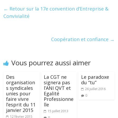
e
itt
k
er
ta
b
er
e
e
g
←
Retour sur la 17e convention d’Entreprise &
o
dI
st
er
Convivialité
o
n
k
Coopération et confiance
→
Vous pourrez aussi aimer
Des
La CGT ne
Le paradoxe
organisation
signera pas
du “tu”
s syndicales
l’ANI QVT et
26 juillet 2016
unies pour
Egalité
0
faire vivre
Professionne
l’esprit du 11
lle
janvier 2015
15 juillet 2013
12 février 2015
0