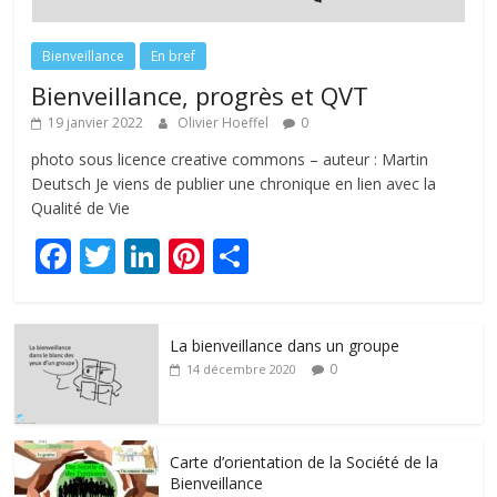
Bienveillance
En bref
Bienveillance, progrès et QVT
19 janvier 2022
Olivier Hoeffel
0
photo sous licence creative commons – auteur : Martin
Deutsch Je viens de publier une chronique en lien avec la
Qualité de Vie
F
T
Li
Pi
P
ac
w
n
nt
ar
e
itt
k
er
ta
La bienveillance dans un groupe
b
er
e
e
g
0
14 décembre 2020
o
dI
st
er
o
n
k
Carte d’orientation de la Société de la
Bienveillance