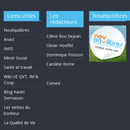
Liens utiles
Les
Novéquilibres
rédacteurs
Novéquilibres
Céline Bou Sejean
Anact
Olivier Hoeffel
INRS
Dominique Poisson
Miroir Social
Caroline Rome
Santé et travail
Wiki UE QVT, IM &
Coop
Comed
Blog Karen
Demaison
Les verbes du
bonheur
La Qualité de Vie