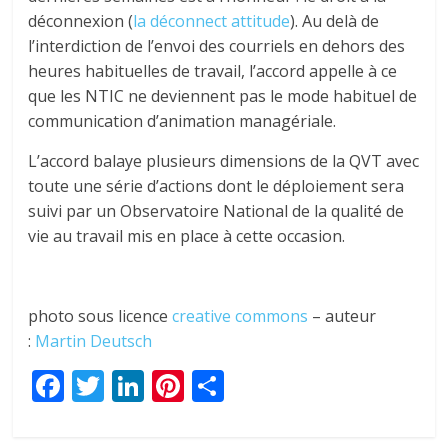
déconnexion (
la déconnect attitude
). Au delà de
l’interdiction de l’envoi des courriels en dehors des
heures habituelles de travail, l’accord appelle à ce
que les NTIC ne deviennent pas le mode habituel de
communication d’animation managériale.
L’accord balaye plusieurs dimensions de la QVT avec
toute une série d’actions dont le déploiement sera
suivi par un Observatoire National de la qualité de
vie au travail mis en place à cette occasion.
photo sous licence
creative commons
– auteur
:
Martin Deutsch
F
T
Li
Pi
P
ac
w
n
nt
ar