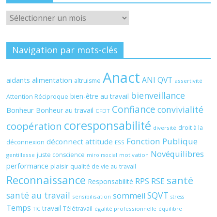
Archives
Navigation par mots-clés
Anact
ANI QVT
aidants
alimentation
altruisme
assertivité
bienveillance
bien-être au travail
Attention Réciproque
Confiance
convivialité
Bonheur
Bonheur au travail
CFDT
coresponsabilité
coopération
droit à la
diversité
Fonction Publique
déconnect attitude
déconnexion
ESS
Novéquilibres
juste conscience
gentillesse
motivation
miroirsocial
performance
plaisir
qualité de vie au travail
Reconnaissance
santé
RPS
RSE
Responsabilité
santé au travail
SQVT
sommeil
sensibilisation
stress
Temps
travail
Télétravail
égalité professionnelle
TIC
équilibre