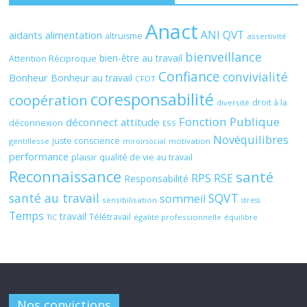
Anact
ANI QVT
aidants
alimentation
altruisme
assertivité
bienveillance
bien-être au travail
Attention Réciproque
Confiance
convivialité
Bonheur
Bonheur au travail
CFDT
coresponsabilité
coopération
droit à la
diversité
Fonction Publique
déconnect attitude
déconnexion
ESS
Novéquilibres
juste conscience
gentillesse
motivation
miroirsocial
performance
plaisir
qualité de vie au travail
Reconnaissance
santé
RPS
RSE
Responsabilité
santé au travail
SQVT
sommeil
sensibilisation
stress
Temps
travail
Télétravail
égalité professionnelle
TIC
équilibre
Nos convictions