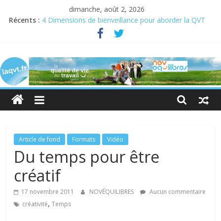
dimanche, août 2, 2026
Récents :
4 Dimensions de bienveillance pour aborder la QVT
Semaine pour la QVCT du 19 au 23 juin 2023
Semaine de la QVT 2022 : En quête de sens au travail
laqvt.fr
QVT : donner de la chair à la bienveillance
Bienveillance, progrès et QVT
La
QVT
pour
toutes
et
pour
Article de fond
Formats
Vidéo
tous,
Du temps pour être
et
créatif
par
toutes
17 novembre 2011
NOVÉQUILIBRES
Aucun commentaire
et
,
créativité
Temps
par