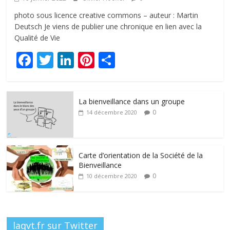
photo sous licence creative commons – auteur : Martin
Deutsch Je viens de publier une chronique en lien avec la
Qualité de Vie
F
T
Li
Pi
P
ac
w
n
nt
ar
e
itt
k
er
ta
La bienveillance dans un groupe
b
er
e
e
g
0
14 décembre 2020
o
dI
st
er
o
n
k
Carte d’orientation de la Société de la
Bienveillance
0
10 décembre 2020
laqvt.fr sur Twitter