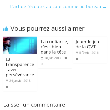
k
L’art de l’écoute, au café comme au bureau
→
Vous pourrez aussi aimer
La confiance,
Jouer le jeu …
c’est bien
de la QVT
dans la tête
5 février 2016
18 juin 2014
La
0
transparence
0
, avec
persévérance
24 janvier 2018
0
Laisser un commentaire