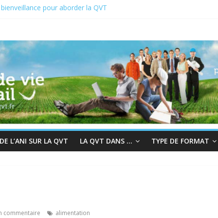
bienveillance pour aborder la QVT
QVCT du 19 au 23 juin 2023
T 2022 : En quête de sens au travail
a chair à la bienveillance
rogrès et QVT
E L’ANI SUR LA QVT
LA QVT DANS …
TYPE DE FORMAT
n commentaire
alimentation