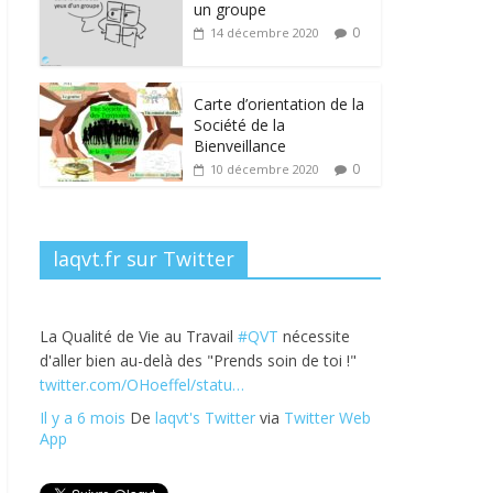
b
er
e
e
g
un groupe
o
dI
st
er
0
14 décembre 2020
o
n
k
Carte d’orientation de la
Société de la
Bienveillance
0
10 décembre 2020
laqvt.fr sur Twitter
La Qualité de Vie au Travail
#QVT
nécessite
d'aller bien au-delà des "Prends soin de toi !"
twitter.com/OHoeffel/statu…
Il y a 6 mois
De
laqvt's Twitter
via
Twitter Web
App