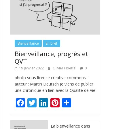
Bienveillance
En bref
Bienveillance, progrès et
QVT
19 janvier 2022
Olivier Hoeffel
0
photo sous licence creative commons –
auteur : Martin Deutsch Je viens de publier
une chronique en lien avec la Qualité de Vie
F
T
Li
Pi
P
ac
w
n
nt
ar
e
itt
k
er
ta
La bienveillance dans