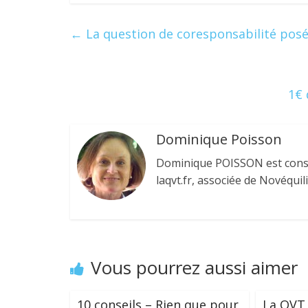
e
itt
k
er
ta
b
er
e
e
g
←
La question de coresponsabilité posée
o
dI
st
er
o
n
k
1€ 
Dominique Poisson
Dominique POISSON est consul
laqvt.fr, associée de Novéquil
Vous pourrez aussi aimer
10 conseils – Rien que pour
La QVT 