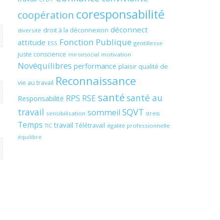
coresponsabilité
coopération
déconnect
droit à la déconnexion
diversité
Fonction Publique
attitude
ESS
gentillesse
juste conscience
motivation
miroirsocial
Novéquilibres
performance
plaisir
qualité de
Reconnaissance
vie au travail
santé
santé au
RPS
RSE
Responsabilité
travail
SQVT
sommeil
sensibilisation
stress
Temps
travail
Télétravail
égalité professionnelle
TIC
équilibre