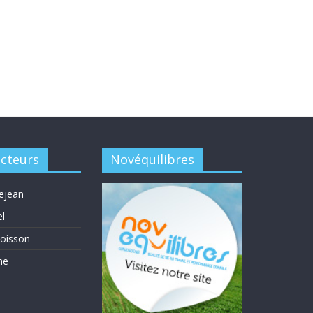
acteurs
Novéquilibres
ejean
el
oisson
me