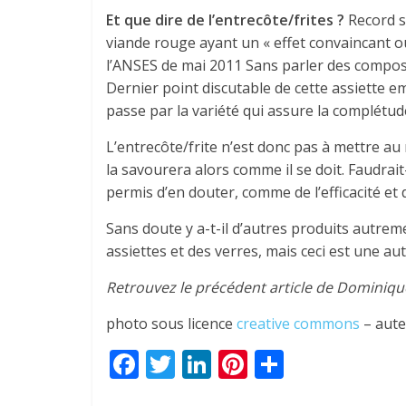
Et que dire de l’entrecôte/frites ?
Record s
viande rouge ayant un « effet convaincant ou
l’ANSES de mai 2011 Sans parler des composé
Dernier point discutable de cette assiette e
passe par la variété qui assure la complétude
L’entrecôte/frite n’est donc pas à mettre au
la savourera alors comme il se doit. Faudrait-i
permis d’en douter, comme de l’efficacité et
Sans doute y a-t-il d’autres produits autrem
assiettes et des verres, mais ceci est une aut
Retrouvez le précédent article de Dominiqu
photo sous licence
creative commons
– aute
F
T
Li
Pi
P
ac
w
n
nt
ar