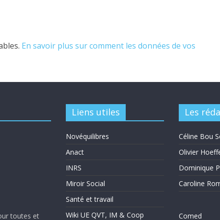
rables.
En savoir plus sur comment les données de vos
Liens utiles
Les réd
Novéquilibres
Céline Bou S
Anact
Olivier Hoeff
INRS
Dominique P
Miroir Social
Caroline Ro
Santé et travail
Wiki UE QVT, IM & Coop
our toutes et
Comed