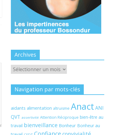
Archives
Archives
Navigation par mots-clés
Anact
ANI
aidants
alimentation
altruisme
QVT
bien-être au
Attention Réciproque
assertivité
bienveillance
Bonheur
travail
Bonheur au
Confiance
convivialité
travail
CFDT