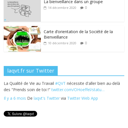
La bienveillance dans un groupe
b
er
e
e
g
0
14 décembre 2020
o
dI
st
er
o
n
k
Carte d’orientation de la Société de la
Bienveillance
0
10 décembre 2020
laqvt.fr sur Twitter
La Qualité de Vie au Travail
#QVT
nécessite d'aller bien au-delà
des "Prends soin de toi !"
twitter.com/OHoeffel/statu…
Il y a 6 mois
De
laqvt's Twitter
via
Twitter Web App