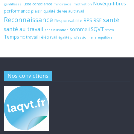
Novéquilibres
juste conscience
gentillesse
motivation
miroirsocial
performance
plaisir
qualité de vie au travail
Reconnaissance
santé
RPS
RSE
Responsabilité
santé au travail
SQVT
sommeil
sensibilisation
stress
Temps
travail
Télétravail
égalité professionnelle
TIC
équilibre
Nos convictions