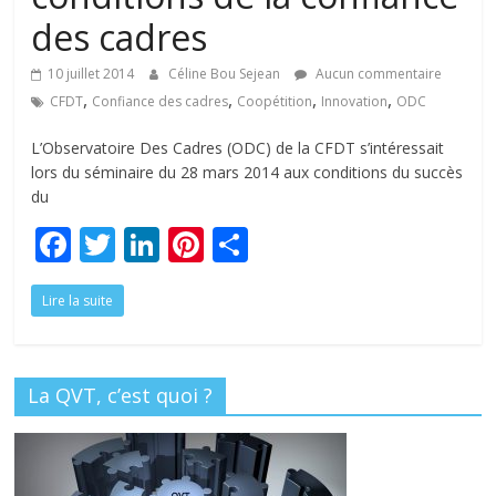
tous
des cadres
10 juillet 2014
Céline Bou Sejean
Aucun commentaire
,
,
,
,
CFDT
Confiance des cadres
Coopétition
Innovation
ODC
L’Observatoire Des Cadres (ODC) de la CFDT s’intéressait
lors du séminaire du 28 mars 2014 aux conditions du succès
du
F
T
Li
Pi
P
ac
w
n
nt
ar
Lire la suite
e
itt
k
er
ta
b
er
e
e
g
o
dI
st
er
La QVT, c’est quoi ?
o
n
k