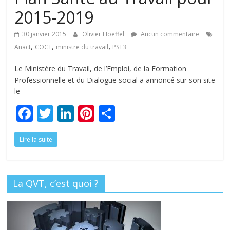
tous
2015-2019
30 janvier 2015
Olivier Hoeffel
Aucun commentaire
,
,
,
Anact
COCT
ministre du travail
PST3
Le Ministère du Travail, de l’Emploi, de la Formation
Professionnelle et du Dialogue social a annoncé sur son site
le
F
T
Li
Pi
P
ac
w
n
nt
ar
Lire la suite
e
itt
k
er
ta
b
er
e
e
g
o
dI
st
er
La QVT, c’est quoi ?
o
n
k