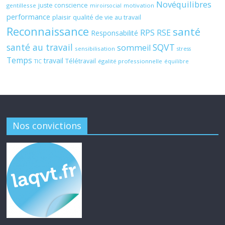
Novéquilibres
juste conscience
gentillesse
motivation
miroirsocial
performance
plaisir
qualité de vie au travail
Reconnaissance
santé
RPS
RSE
Responsabilité
santé au travail
SQVT
sommeil
sensibilisation
stress
Temps
travail
Télétravail
égalité professionnelle
TIC
équilibre
Nos convictions