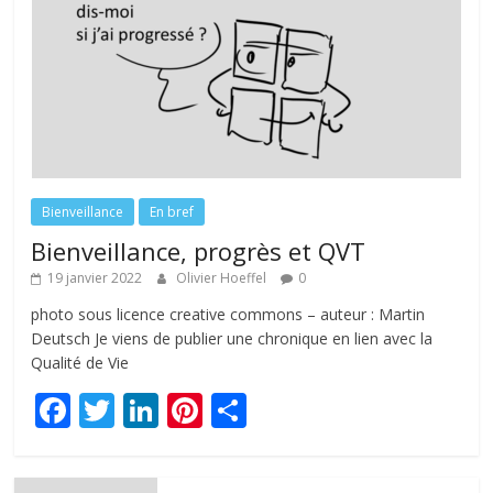
Bienveillance
En bref
Bienveillance, progrès et QVT
19 janvier 2022
Olivier Hoeffel
0
photo sous licence creative commons – auteur : Martin
Deutsch Je viens de publier une chronique en lien avec la
Qualité de Vie
F
T
Li
Pi
P
ac
w
n
nt
ar
e
itt
k
er
ta