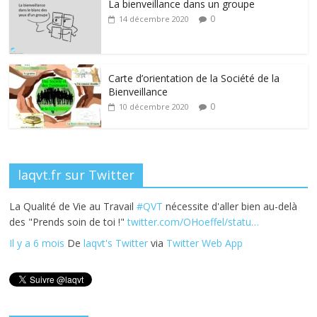
La bienveillance dans un groupe
b
er
e
e
g
0
14 décembre 2020
o
dI
st
er
o
n
k
Carte d’orientation de la Société de la
Bienveillance
0
10 décembre 2020
laqvt.fr sur Twitter
La Qualité de Vie au Travail
#QVT
nécessite d'aller bien au-delà
des "Prends soin de toi !"
twitter.com/OHoeffel/statu…
Il y a 6 mois
De
laqvt's Twitter
via
Twitter Web App