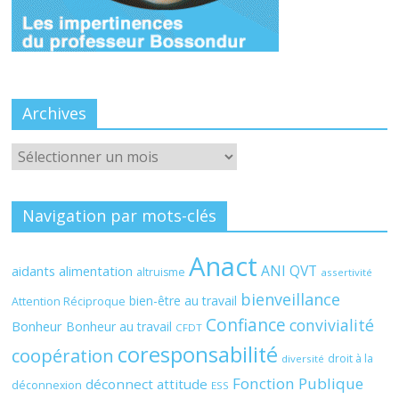
Archives
Archives
Navigation par mots-clés
Anact
ANI QVT
aidants
alimentation
altruisme
assertivité
bienveillance
bien-être au travail
Attention Réciproque
Confiance
convivialité
Bonheur
Bonheur au travail
CFDT
coresponsabilité
coopération
droit à la
diversité
Fonction Publique
déconnect attitude
déconnexion
ESS