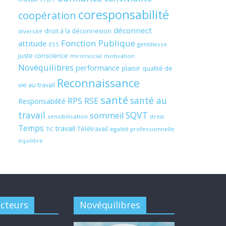
coresponsabilité
coopération
déconnect
droit à la déconnexion
diversité
Fonction Publique
attitude
ESS
gentillesse
juste conscience
motivation
miroirsocial
Novéquilibres
performance
plaisir
qualité de
Reconnaissance
vie au travail
santé
santé au
RPS
RSE
Responsabilité
travail
SQVT
sommeil
sensibilisation
stress
Temps
travail
Télétravail
égalité professionnelle
TIC
équilibre
acteurs
Novéquilibres