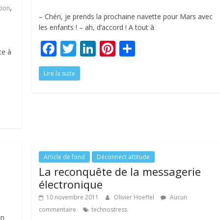
,
xion
– Chéri, je prends la prochaine navette pour Mars avec
les enfants ! – ah, d’accord ! A tout à
F
T
Li
Pi
P
te à
ac
w
n
nt
ar
Lire la suite
e
itt
k
er
ta
b
er
e
e
g
o
dI
st
er
o
n
k
Article de fond
Déconnect attitude
La reconquête de la messagerie
électronique
10 novembre 2011
Olivier Hoeffel
Aucun
commentaire
technostress
un