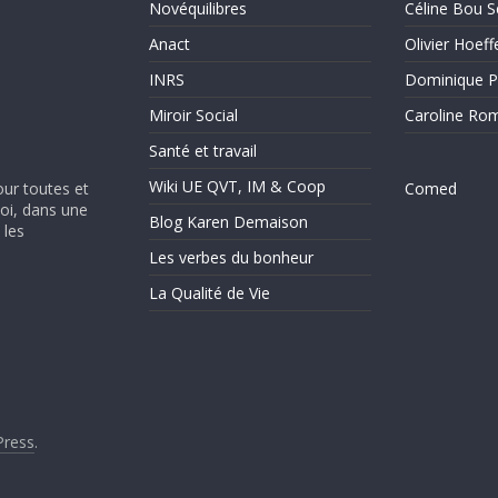
Novéquilibres
Céline Bou S
Anact
Olivier Hoeff
INRS
Dominique P
Miroir Social
Caroline Ro
Santé et travail
Wiki UE QVT, IM & Coop
our toutes et
Comed
soi, dans une
Blog Karen Demaison
 les
Les verbes du bonheur
La Qualité de Vie
ress
.