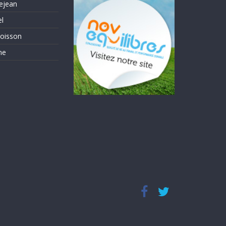
ejean
el
oisson
me