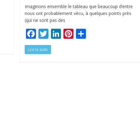
Imaginons ensemble le tableau que beaucoup d’entre
nous ont probablement vécu, à quelques points près
(qui ne sont pas des
F
T
Li
Pi
P
ac
w
n
nt
ar
Lire la suite
e
itt
k
er
ta
b
er
e
e
g
o
dI
st
er
o
n
k