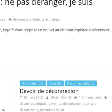
: ne pas déranger, je suis
,
aire
déconnect attitude
technostress
e, laqvt.fr vous propose un nouvel article pour explorer la déconnect
Article de fond
Conseils
Déconnect attitude
Devoir de déconnexion
30 mars 2012
Olivier Hoeffel
1 Commentaire
,
,
déconnect attitude
devoir de déconnexion
droit à la
,
,
déconnexion
technostress
TIC