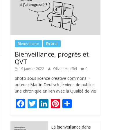
Bienveillance
En bref
Bienveillance, progrès et
QVT
19 janvier 2022
Olivier Hoeffel
0
photo sous licence creative commons –
auteur : Martin Deutsch Je viens de publier
une chronique en lien avec la Qualité de Vie
F
T
Li
Pi
P
ac
w
n
nt
ar
e
itt
k
er
ta
La bienveillance dans