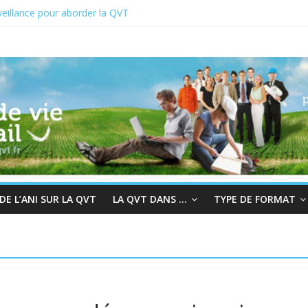
eillance pour aborder la QVT
 du 19 au 23 juin 2023
2 : En quête de sens au travail
r à la bienveillance
s et QVT
E L’ANI SUR LA QVT
LA QVT DANS …
TYPE DE FORMAT