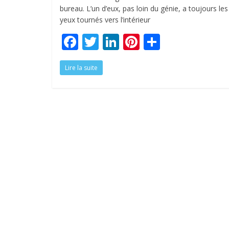
bureau. L’un d’eux, pas loin du génie, a toujours les
yeux tournés vers l’intérieur
F
T
Li
Pi
P
ac
w
n
nt
ar
Lire la suite
e
itt
k
er
ta
b
er
e
e
g
o
dI
st
er
o
n
k