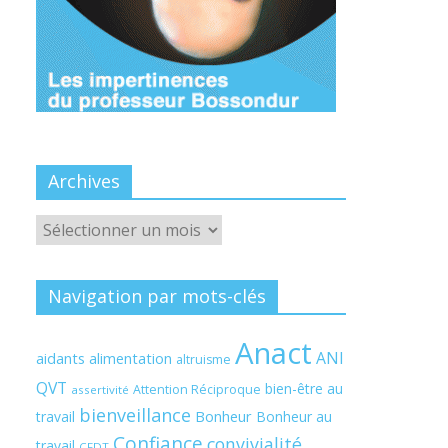
Archives
Archives
Navigation par mots-clés
Anact
ANI
aidants
alimentation
altruisme
QVT
bien-être au
Attention Réciproque
assertivité
bienveillance
Bonheur
travail
Bonheur au
Confiance
convivialité
travail
CFDT