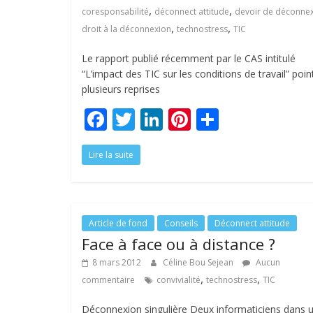
,
,
coresponsabilité
déconnect attitude
devoir de déconne
,
,
droit à la déconnexion
technostress
TIC
Le rapport publié récemment par le CAS intitulé
“L’impact des TIC sur les conditions de travail” poin
plusieurs reprises
F
T
Li
Pi
P
ac
w
n
nt
ar
Lire la suite
e
itt
k
er
ta
b
er
e
e
g
o
dI
st
er
o
n
Article de fond
Conseils
Déconnect attitude
Face à face ou à distance ?
k
8 mars 2012
Céline Bou Sejean
Aucun
,
,
commentaire
convivialité
technostress
TIC
Déconnexion singulière Deux informaticiens dans 