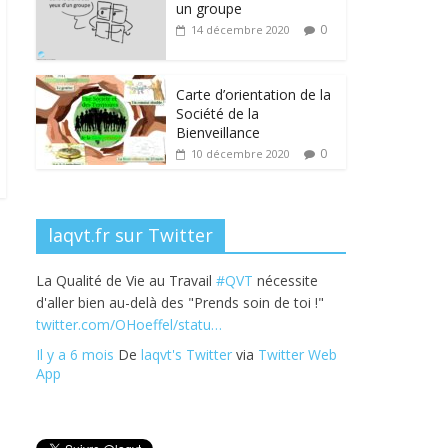
b
er
e
e
g
un groupe
o
dI
st
er
0
14 décembre 2020
o
n
k
Carte d’orientation de la
Société de la
Bienveillance
0
10 décembre 2020
laqvt.fr sur Twitter
La Qualité de Vie au Travail
#QVT
nécessite
d'aller bien au-delà des "Prends soin de toi !"
twitter.com/OHoeffel/statu…
Il y a 6 mois
De
laqvt's Twitter
via
Twitter Web
App