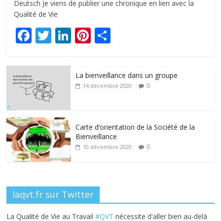
Deutsch Je viens de publier une chronique en lien avec la
Qualité de Vie
F
T
Li
Pi
P
ac
w
n
nt
ar
e
itt
k
er
ta
La bienveillance dans un groupe
b
er
e
e
g
0
14 décembre 2020
o
dI
st
er
o
n
k
Carte d’orientation de la Société de la
Bienveillance
0
10 décembre 2020
laqvt.fr sur Twitter
La Qualité de Vie au Travail
#QVT
nécessite d'aller bien au-delà