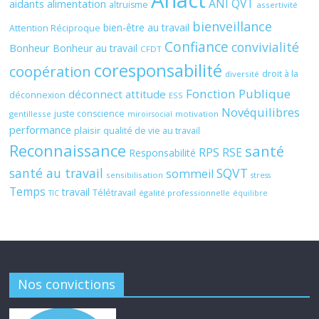
Anact
ANI QVT
aidants
alimentation
altruisme
assertivité
bienveillance
bien-être au travail
Attention Réciproque
Confiance
convivialité
Bonheur
Bonheur au travail
CFDT
coresponsabilité
coopération
droit à la
diversité
Fonction Publique
déconnect attitude
déconnexion
ESS
Novéquilibres
juste conscience
gentillesse
motivation
miroirsocial
performance
plaisir
qualité de vie au travail
Reconnaissance
santé
RPS
RSE
Responsabilité
santé au travail
SQVT
sommeil
sensibilisation
stress
Temps
travail
Télétravail
égalité professionnelle
TIC
équilibre
Nos convictions