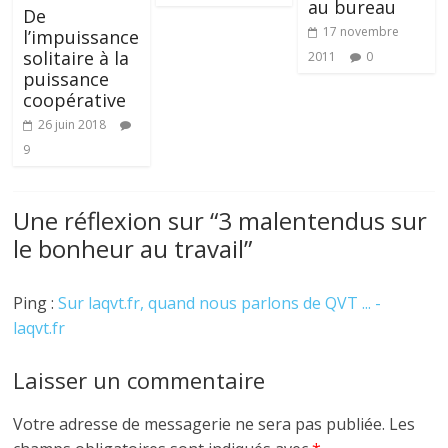
au bureau
De
17 novembre
l’impuissance
solitaire à la
2011
0
puissance
coopérative
26 juin 2018
9
Une réflexion sur “
3 malentendus sur
le bonheur au travail
”
Ping :
Sur laqvt.fr, quand nous parlons de QVT ... -
laqvt.fr
Laisser un commentaire
Votre adresse de messagerie ne sera pas publiée.
Les