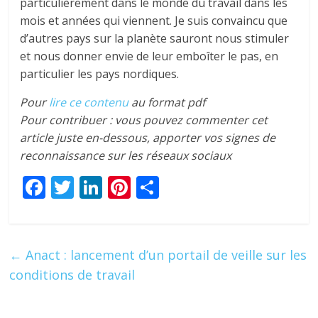
particulièrement dans le monde du travail dans les
mois et années qui viennent. Je suis convaincu que
d’autres pays sur la planète sauront nous stimuler
et nous donner envie de leur emboîter le pas, en
particulier les pays nordiques.
Pour
lire ce contenu
au format pdf
Pour contribuer : vous pouvez commenter cet
article juste en-dessous, apporter vos signes de
reconnaissance sur les réseaux sociaux
F
T
Li
Pi
P
ac
w
n
nt
ar
e
itt
k
er
ta
b
er
e
e
g
←
Anact : lancement d’un portail de veille sur les
o
dI
st
er
conditions de travail
o
n