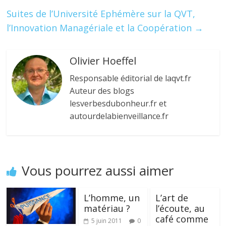
k
Suites de l’Université Ephémère sur la QVT,
l’Innovation Managériale et la Coopération
→
Olivier Hoeffel
Responsable éditorial de laqvt.fr
Auteur des blogs
lesverbesdubonheur.fr et
autourdelabienveillance.fr
Vous pourrez aussi aimer
L’homme, un
L’art de
matériau ?
l’écoute, au
café comme
5 juin 2011
0