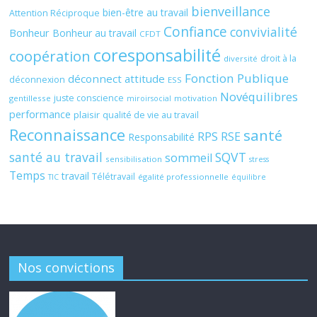
bienveillance
bien-être au travail
Attention Réciproque
Confiance
convivialité
Bonheur
Bonheur au travail
CFDT
coresponsabilité
coopération
droit à la
diversité
Fonction Publique
déconnect attitude
déconnexion
ESS
Novéquilibres
juste conscience
gentillesse
motivation
miroirsocial
performance
plaisir
qualité de vie au travail
Reconnaissance
santé
RPS
RSE
Responsabilité
santé au travail
SQVT
sommeil
sensibilisation
stress
Temps
travail
Télétravail
égalité professionnelle
TIC
équilibre
Nos convictions