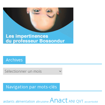
Archives
Archives
Navigation par mots-clés
Anact
ANI QVT
aidants
alimentation
altruisme
assertivité