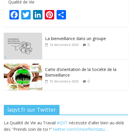
Qualité de Vie
F
T
Li
Pi
P
ac
w
n
nt
ar
e
itt
k
er
ta
La bienveillance dans un groupe
b
er
e
e
g
0
14 décembre 2020
o
dI
st
er
o
n
k
Carte d’orientation de la Société de la
Bienveillance
0
10 décembre 2020
laqvt.fr sur Twitter
La Qualité de Vie au Travail
#QVT
nécessite d'aller bien au-delà
des "Prends soin de toi !"
twitter.com/OHoeffel/statu…