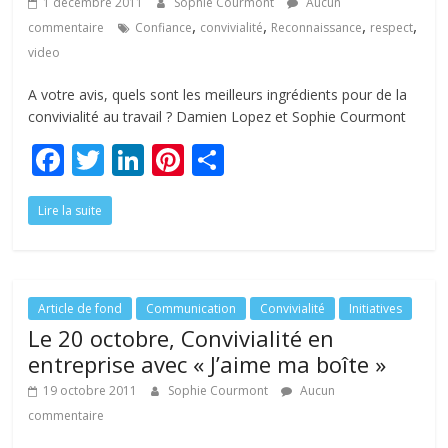
tous
1 décembre 2011
Sophie Courmont
Aucun
,
,
,
,
commentaire
Confiance
convivialité
Reconnaissance
respect
video
A votre avis, quels sont les meilleurs ingrédients pour de la
convivialité au travail ? Damien Lopez et Sophie Courmont
F
T
Li
Pi
P
ac
w
n
nt
ar
Lire la suite
e
itt
k
er
ta
b
er
e
e
g
o
dI
st
er
o
n
Article de fond
Communication
Convivialité
Initiatives
Le 20 octobre, Convivialité en
k
entreprise avec « J’aime ma boîte »
19 octobre 2011
Sophie Courmont
Aucun
commentaire