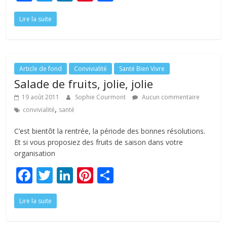
ac
w
n
nt
ar
Lire la suite
e
itt
k
er
ta
b
er
e
e
g
o
dI
st
er
o
n
Article de fond
Convivialité
Santé Bien Vivre
Salade de fruits, jolie, jolie
k
19 août 2011
Sophie Courmont
Aucun commentaire
,
convivialité
santé
C’est bientôt la rentrée, la période des bonnes résolutions.
Et si vous proposiez des fruits de saison dans votre
organisation
F
T
Li
Pi
P
ac
w
n
nt
ar
Lire la suite
e
itt
k
er
ta
b
er
e
e
g