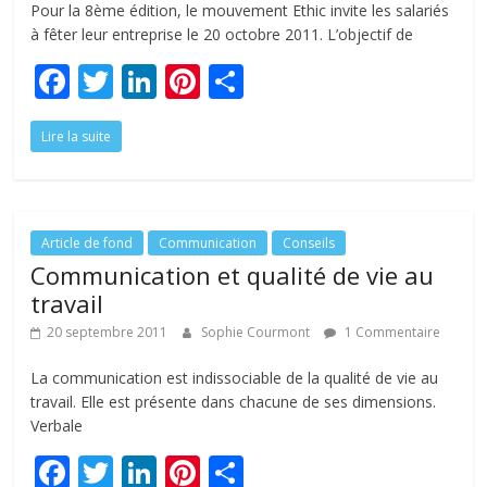
Pour la 8ème édition, le mouvement Ethic invite les salariés
à fêter leur entreprise le 20 octobre 2011. L’objectif de
F
T
Li
Pi
P
ac
w
n
nt
ar
Lire la suite
e
itt
k
er
ta
b
er
e
e
g
o
dI
st
er
o
n
Article de fond
Communication
Conseils
Communication et qualité de vie au
k
travail
20 septembre 2011
Sophie Courmont
1 Commentaire
La communication est indissociable de la qualité de vie au
travail. Elle est présente dans chacune de ses dimensions.
Verbale
F
T
Li
Pi
P