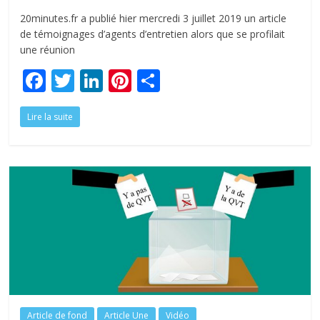
20minutes.fr a publié hier mercredi 3 juillet 2019 un article
de témoignages d’agents d’entretien alors que se profilait
une réunion
F
T
Li
Pi
P
ac
w
n
nt
ar
Lire la suite
e
itt
k
er
ta
b
er
e
e
g
o
dI
st
er
o
n
k
Article de fond
Article Une
Vidéo