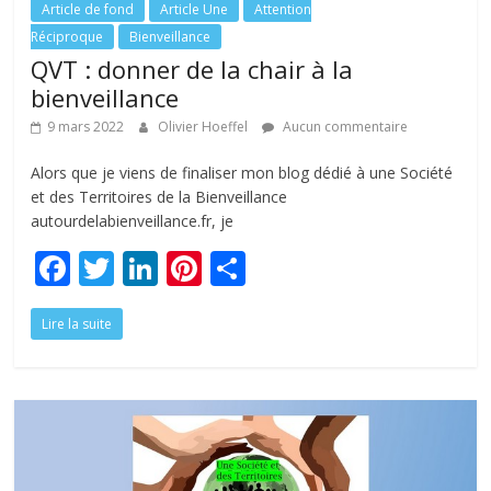
Article de fond
Article Une
Attention
Réciproque
Bienveillance
QVT : donner de la chair à la
bienveillance
9 mars 2022
Olivier Hoeffel
Aucun commentaire
Alors que je viens de finaliser mon blog dédié à une Société
et des Territoires de la Bienveillance
autourdelabienveillance.fr, je
F
T
Li
Pi
P
ac
w
n
nt
ar
Lire la suite
e
itt
k
er
ta
b
er
e
e
g
o
dI
st
er
o
n
k