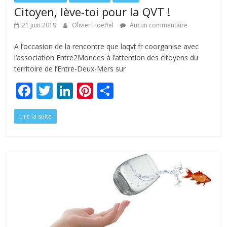
Citoyen, lève-toi pour la QVT !
21 juin 2019
Olivier Hoeffel
Aucun commentaire
A l’occasion de la rencontre que laqvt.fr coorganise avec
l’association Entre2Mondes à l’attention des citoyens du
territoire de l’Entre-Deux-Mers sur
F
T
Li
Pi
P
ac
w
n
nt
ar
Lire la suite
e
itt
k
er
ta
b
er
e
e
g
o
dI
st
er
o
n
k