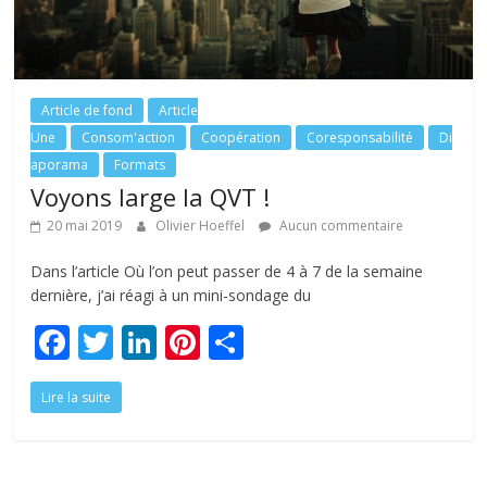
Article de fond
Article
Une
Consom'action
Coopération
Coresponsabilité
Di
aporama
Formats
Voyons large la QVT !
20 mai 2019
Olivier Hoeffel
Aucun commentaire
Dans l’article Où l’on peut passer de 4 à 7 de la semaine
dernière, j’ai réagi à un mini-sondage du
F
T
Li
Pi
P
ac
w
n
nt
ar
Lire la suite
e
itt
k
er
ta
b
er
e
e
g
o
dI
st
er