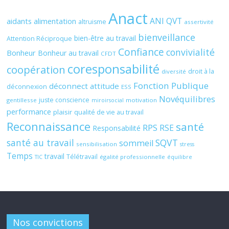
Anact
ANI QVT
aidants
alimentation
altruisme
assertivité
bienveillance
bien-être au travail
Attention Réciproque
Confiance
convivialité
Bonheur
Bonheur au travail
CFDT
coresponsabilité
coopération
droit à la
diversité
Fonction Publique
déconnect attitude
déconnexion
ESS
Novéquilibres
juste conscience
gentillesse
motivation
miroirsocial
performance
plaisir
qualité de vie au travail
Reconnaissance
santé
RPS
RSE
Responsabilité
santé au travail
SQVT
sommeil
sensibilisation
stress
Temps
travail
Télétravail
égalité professionnelle
TIC
équilibre
Nos convictions