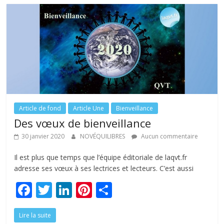
o
dI
st
er
o
n
k
Article de fond
Article Une
Bienveillance
Des vœux de bienveillance
30 janvier 2020
NOVÉQUILIBRES
Aucun commentaire
Il est plus que temps que l’équipe éditoriale de laqvt.fr
adresse ses vœux à ses lectrices et lecteurs. C’est aussi
F
T
Li
Pi
P
ac
w
n
nt
ar
Lire la suite
e
itt
k
er
ta