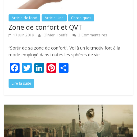
Article de fond
Article Une
Chroniques
Zone de confort et QVT
17 juin 2019
Olivier Hoeffel
3 Commentaires
“Sortir de sa zone de confort”. Voilà un leitmotiv fort à la
mode employé dans toutes les sphères de vie
F
T
Li
Pi
P
ac
w
n
nt
ar
Lire la suite
e
itt
k
er
ta
b
er
e
e
g
o
dI
st
er
o
n
k