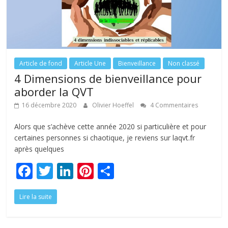
Article de fond
Article Une
Bienveillance
Non classé
4 Dimensions de bienveillance pour
aborder la QVT
16 décembre 2020
Olivier Hoeffel
4 Commentaires
Alors que s’achève cette année 2020 si particulière et pour
certaines personnes si chaotique, je reviens sur laqvt.fr
après quelques
F
T
Li
Pi
P
ac
w
n
nt
ar
Lire la suite
e
itt
k
er
ta
b
er
e
e
g