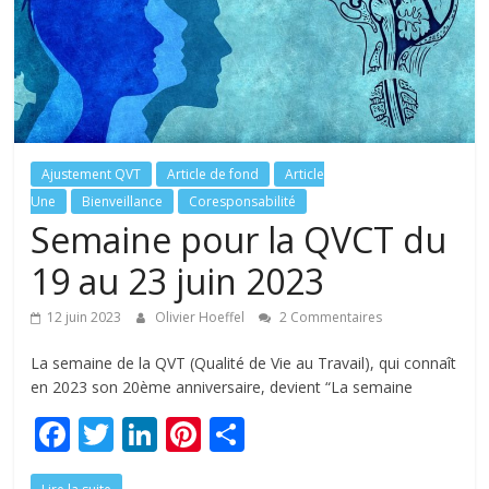
tous
Ajustement QVT
Article de fond
Article
Une
Bienveillance
Coresponsabilité
Semaine pour la QVCT du
19 au 23 juin 2023
12 juin 2023
Olivier Hoeffel
2 Commentaires
La semaine de la QVT (Qualité de Vie au Travail), qui connaît
en 2023 son 20ème anniversaire, devient “La semaine
F
T
Li
Pi
P
ac
w
n
nt
ar