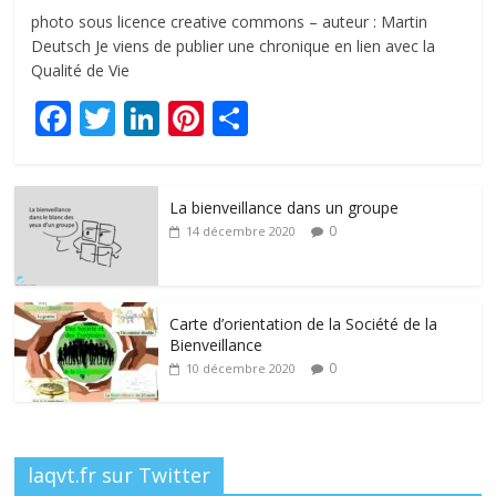
photo sous licence creative commons – auteur : Martin
Deutsch Je viens de publier une chronique en lien avec la
Qualité de Vie
F
T
Li
Pi
P
ac
w
n
nt
ar
e
itt
k
er
ta
La bienveillance dans un groupe
b
er
e
e
g
0
14 décembre 2020
o
dI
st
er
o
n
k
Carte d’orientation de la Société de la
Bienveillance
0
10 décembre 2020
laqvt.fr sur Twitter