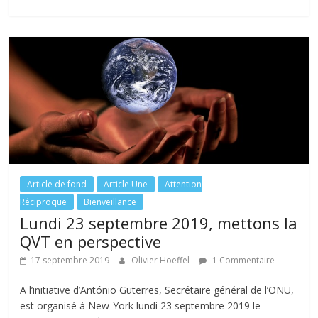
b
er
e
e
g
o
dI
st
er
o
n
k
Article de fond
Article Une
Attention
Réciproque
Bienveillance
Lundi 23 septembre 2019, mettons la
QVT en perspective
17 septembre 2019
Olivier Hoeffel
1 Commentaire
A l’initiative d’António Guterres, Secrétaire général de l’ONU,
est organisé à New-York lundi 23 septembre 2019 le