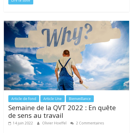
Lire la suite
e
itt
k
er
ta
b
er
e
e
g
o
dI
st
er
o
n
k
Article de fond
Article Une
Bienveillance
Semaine de la QVT 2022 : En quête
de sens au travail
14 juin 2022
Olivier Hoeffel
2 Commentaires