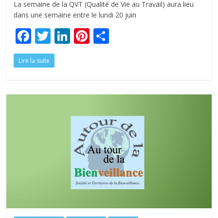
La semaine de la QVT (Qualité de Vie au Travail) aura lieu
dans une semaine entre le lundi 20 juin
F
T
Li
Pi
P
ac
w
n
nt
ar
Lire la suite
e
itt
k
er
ta
b
er
e
e
g
o
dI
st
er
o
n
k