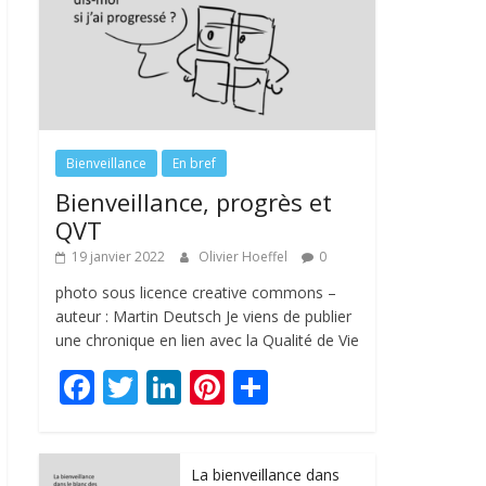
Bienveillance
En bref
Bienveillance, progrès et
QVT
19 janvier 2022
Olivier Hoeffel
0
photo sous licence creative commons –
auteur : Martin Deutsch Je viens de publier
une chronique en lien avec la Qualité de Vie
F
T
Li
Pi
P
ac
w
n
nt
ar
e
itt
k
er
ta
La bienveillance dans