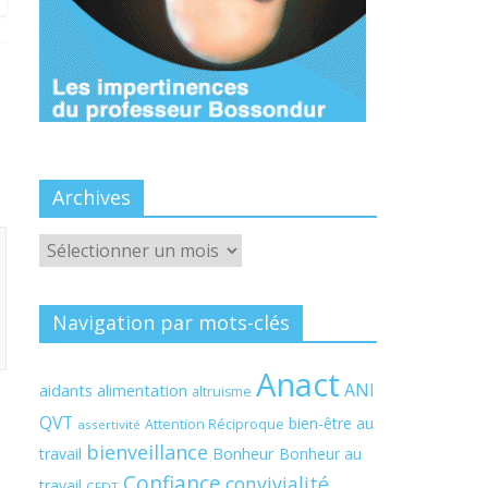
Archives
Archives
Navigation par mots-clés
Anact
ANI
aidants
alimentation
altruisme
QVT
bien-être au
Attention Réciproque
assertivité
bienveillance
Bonheur
travail
Bonheur au
Confiance
convivialité
travail
CFDT