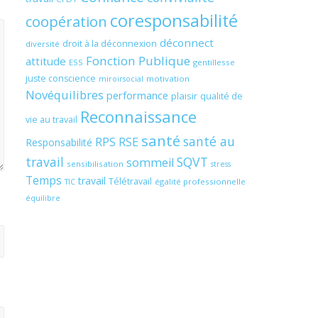
coresponsabilité
coopération
déconnect
droit à la déconnexion
diversité
Fonction Publique
attitude
ESS
gentillesse
juste conscience
motivation
miroirsocial
Novéquilibres
performance
plaisir
qualité de
Reconnaissance
vie au travail
santé
santé au
RPS
RSE
Responsabilité
travail
SQVT
sommeil
sensibilisation
stress
Temps
travail
Télétravail
égalité professionnelle
TIC
équilibre