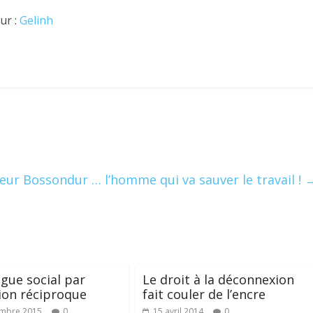
ur :
Gelinh
eur Bossondur … l’homme qui va sauver le travail !
ogue social par
Le droit à la déconnexion
tion réciproque
fait couler de l’encre
embre 2015
0
15 avril 2014
0