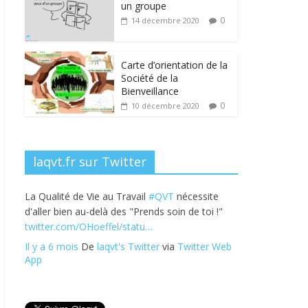
b
er
e
e
g
un groupe
o
dI
st
er
0
14 décembre 2020
o
n
k
Carte d’orientation de la
Société de la
Bienveillance
0
10 décembre 2020
laqvt.fr sur Twitter
La Qualité de Vie au Travail
#QVT
nécessite
d'aller bien au-delà des "Prends soin de toi !"
twitter.com/OHoeffel/statu…
Il y a 6 mois
De
laqvt's Twitter
via
Twitter Web
App