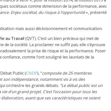
ormance à venir
», pour la mission 2014, la mission 2013 a
isques sociétaux comme dimension de la performance, avec
ance. Enjeu sociétal, du risque à l’opportunité
», présenté
onnalisation mais aussi décloisonnement et communication.
ie au Travail
(QVT). C’est un bien précieux qui met de
e de la société. La proclamer ne suffit pas; elle s’éprouve
radoxalement la prise de risque et la performance. Poser
a confiance, comme l’ont souligné les lauréats de la
Débat Public (
CNDP
), “
composée de 25 membres
nt son indépendance, notamment vis à vis des
qui orchestre les grands débats.
“Le débat public est un
ie d’un grand projet. C’est l’occasion pour tous les
on élaboration, avant que ses caractéristiques ne soient