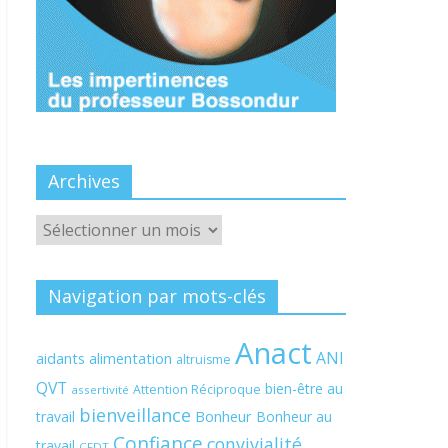
Archives
Archives
Navigation par mots-clés
Anact
ANI
aidants
alimentation
altruisme
QVT
bien-être au
Attention Réciproque
assertivité
bienveillance
Bonheur
travail
Bonheur au
Confiance
convivialité
travail
CFDT