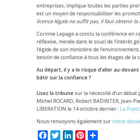
entreprises, implique toutes les parties p
est un moyen de responsabiliser les promoteu
licence légale ne suffit pas, il faut obtenir la
Corinne Lepage a conclu la conférence en r
réflexive, menée dans le souci de l’intérêt g
l’égide de son ministère de l’environnement,
besoin de confiance à tous les étages de la s
Au départ, il y a le risque d’aller au-devan
bâtir sur la confiance ?
Lisez la tribune
sur la nécessité d’un débat 
Michel ROCARD, Robert BADINTER, Jean-Pie
LIBERATION le 14 octobre dernier :
La Franc
Nous renvoyons également sur
notre dossie
F
T
Li
Pi
P