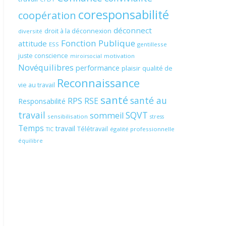
coresponsabilité
coopération
déconnect
droit à la déconnexion
diversité
Fonction Publique
attitude
ESS
gentillesse
juste conscience
motivation
miroirsocial
Novéquilibres
performance
plaisir
qualité de
Reconnaissance
vie au travail
santé
santé au
RPS
RSE
Responsabilité
travail
SQVT
sommeil
sensibilisation
stress
Temps
travail
Télétravail
égalité professionnelle
TIC
équilibre