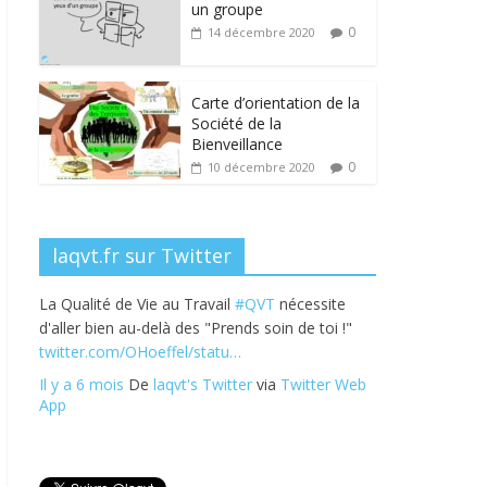
b
er
e
e
g
un groupe
o
dI
st
er
0
14 décembre 2020
o
n
k
Carte d’orientation de la
Société de la
Bienveillance
0
10 décembre 2020
laqvt.fr sur Twitter
La Qualité de Vie au Travail
#QVT
nécessite
d'aller bien au-delà des "Prends soin de toi !"
twitter.com/OHoeffel/statu…
Il y a 6 mois
De
laqvt's Twitter
via
Twitter Web
App