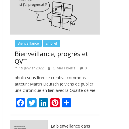
Bienveillance
En bref
Bienveillance, progrès et
QVT
19 janvier 2022
Olivier Hoeffel
0
photo sous licence creative commons –
auteur : Martin Deutsch Je viens de publier
une chronique en lien avec la Qualité de Vie
F
T
Li
Pi
P
ac
w
n
nt
ar
e
itt
k
er
ta
La bienveillance dans