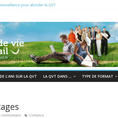
ienveillance pour aborder la QVT
VCT du 19 au 23 juin 2023
 2022 : En quête de sens au travail
chair à la bienveillance
grès et QVT
E L’ANI SUR LA QVT
LA QVT DANS …
TYPE DE FORMAT
tages
 commentaire
Confiance