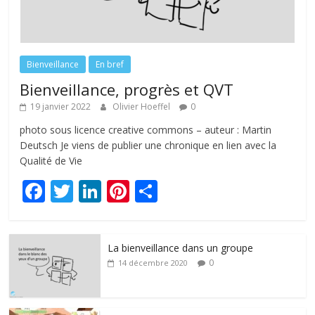
Bienveillance
En bref
Bienveillance, progrès et QVT
19 janvier 2022
Olivier Hoeffel
0
photo sous licence creative commons – auteur : Martin
Deutsch Je viens de publier une chronique en lien avec la
Qualité de Vie
F
T
Li
Pi
P
ac
w
n
nt
ar
e
itt
k
er
ta
La bienveillance dans un groupe
b
er
e
e
g
0
14 décembre 2020
o
dI
st
er
o
n