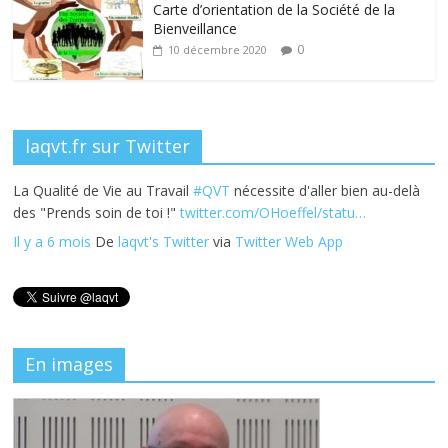
k
Carte d’orientation de la Société de la
Bienveillance
0
10 décembre 2020
laqvt.fr sur Twitter
La Qualité de Vie au Travail
#QVT
nécessite d'aller bien au-delà
des "Prends soin de toi !"
twitter.com/OHoeffel/statu…
Il y a 6 mois
De
laqvt's Twitter
via
Twitter Web App
En images