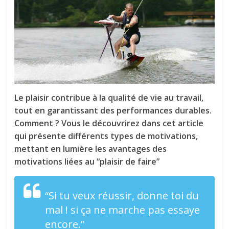
tous
Le plaisir contribue à la qualité de vie au travail,
tout en garantissant des performances durables.
Comment ? Vous le découvrirez dans cet article
qui présente différents types de motivations,
mettant en lumière les avantages des
motivations liées au “plaisir de faire”
“Si tu veux réussir, donne toi du
mal ! si ça ne marche pas essaye
encore.”