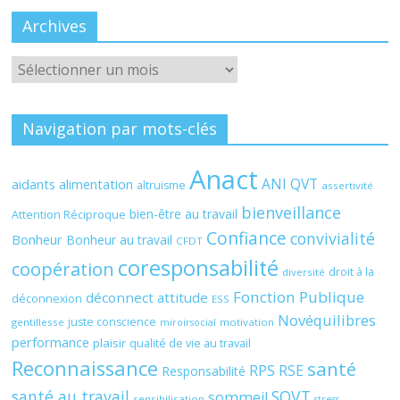
Archives
Archives
Navigation par mots-clés
Anact
ANI QVT
aidants
alimentation
altruisme
assertivité
bienveillance
bien-être au travail
Attention Réciproque
Confiance
convivialité
Bonheur
Bonheur au travail
CFDT
coresponsabilité
coopération
droit à la
diversité
Fonction Publique
déconnect attitude
déconnexion
ESS
Novéquilibres
juste conscience
gentillesse
motivation
miroirsocial
performance
plaisir
qualité de vie au travail
Reconnaissance
santé
RPS
RSE
Responsabilité
santé au travail
SQVT
sommeil
sensibilisation
stress