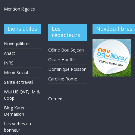
Mention légales
Liens utiles
Les
Novéquilibres
rédacteurs
Novéquilibres
Céline Bou Sejean
Anact
Olivier Hoeffel
INRS
Dominique Poisson
Miroir Social
Caroline Rome
Santé et travail
Wiki UE QVT, IM &
Coop
Comed
Blog Karen
Demaison
Les verbes du
bonheur