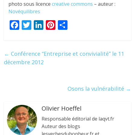
photo sous licence
creative commons
– auteur :
Novéquilibres
F
T
Li
Pi
P
ac
w
n
nt
ar
e
itt
k
er
ta
b
er
e
e
g
←
Conférence “Entreprise et convivialité” le 11
o
dI
st
er
décembre 2012
o
n
k
Osons la vulnérabilité
→
Olivier Hoeffel
Responsable éditorial de laqvt.fr
Auteur des blogs
lesverbesdubonheur.fr et