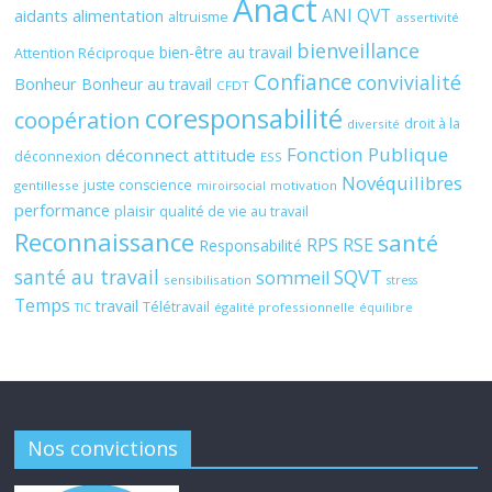
Anact
ANI QVT
aidants
alimentation
altruisme
assertivité
bienveillance
bien-être au travail
Attention Réciproque
Confiance
convivialité
Bonheur
Bonheur au travail
CFDT
coresponsabilité
coopération
droit à la
diversité
Fonction Publique
déconnect attitude
déconnexion
ESS
Novéquilibres
juste conscience
gentillesse
motivation
miroirsocial
performance
plaisir
qualité de vie au travail
Reconnaissance
santé
RPS
RSE
Responsabilité
santé au travail
SQVT
sommeil
sensibilisation
stress
Temps
travail
Télétravail
égalité professionnelle
TIC
équilibre
Nos convictions