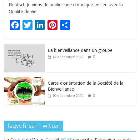
Deutsch Je viens de publier une chronique en lien avec la
Qualité de Vie
F
T
Li
Pi
P
ac
w
n
nt
ar
e
itt
k
er
ta
La bienveillance dans un groupe
b
er
e
e
g
0
14 décembre 2020
o
dI
st
er
o
n
k
Carte d’orientation de la Société de la
Bienveillance
0
10 décembre 2020
laqvt.fr sur Twitter
La Qualité de Vie au Travail
#QVT
nécessite d'aller bien au-delà