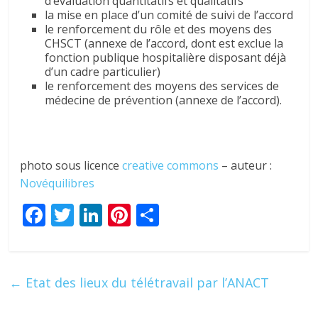
d’évaluation quantitatifs et qualitatifs
la mise en place d’un comité de suivi de l’accord
le renforcement du rôle et des moyens des
CHSCT (annexe de l’accord, dont est exclue la
fonction publique hospitalière disposant déjà
d’un cadre particulier)
le renforcement des moyens des services de
médecine de prévention (annexe de l’accord).
photo sous licence
creative commons
– auteur :
Novéquilibres
F
T
Li
Pi
P
ac
w
n
nt
ar
e
itt
k
er
ta
b
er
e
e
g
←
Etat des lieux du télétravail par l’ANACT
o
dI
st
er