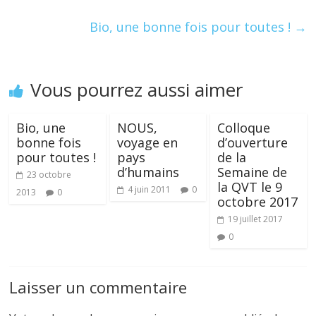
o
n
k
Bio, une bonne fois pour toutes !
→
Vous pourrez aussi aimer
Bio, une
NOUS,
Colloque
bonne fois
voyage en
d’ouverture
pour toutes !
pays
de la
d’humains
Semaine de
23 octobre
la QVT le 9
4 juin 2011
0
2013
0
octobre 2017
19 juillet 2017
0
Laisser un commentaire