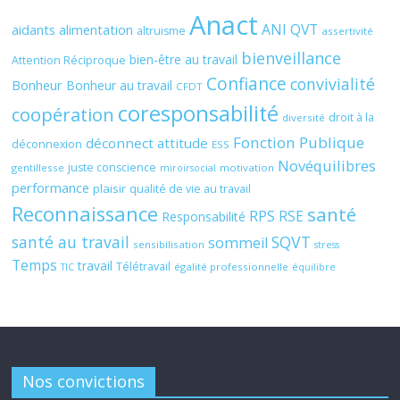
Anact
ANI QVT
aidants
alimentation
altruisme
assertivité
bienveillance
bien-être au travail
Attention Réciproque
Confiance
convivialité
Bonheur
Bonheur au travail
CFDT
coresponsabilité
coopération
droit à la
diversité
Fonction Publique
déconnect attitude
déconnexion
ESS
Novéquilibres
juste conscience
gentillesse
motivation
miroirsocial
performance
plaisir
qualité de vie au travail
Reconnaissance
santé
RPS
RSE
Responsabilité
santé au travail
SQVT
sommeil
sensibilisation
stress
Temps
travail
Télétravail
égalité professionnelle
TIC
équilibre
Nos convictions