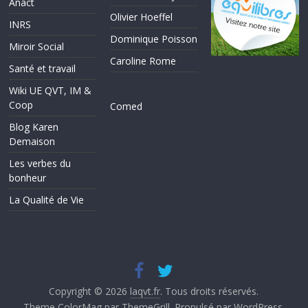
Anact
Olivier Hoeffel
INRS
Dominique Poisson
Miroir Social
Caroline Rome
Santé et travail
Wiki UE QVT, IM &
Coop
Comed
Blog Karen
Demaison
Les verbes du
bonheur
La Qualité de Vie
Copyright © 2026
laqvt.fr
. Tous droits réservés.
Theme
ColorMag
par ThemeGrill. Propulsé par
WordPress
.