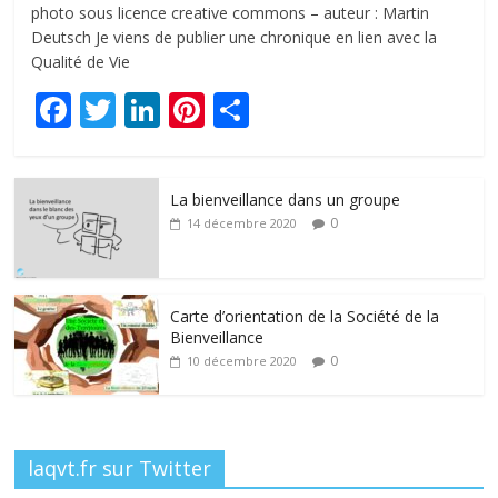
photo sous licence creative commons – auteur : Martin
Deutsch Je viens de publier une chronique en lien avec la
Qualité de Vie
F
T
Li
Pi
P
ac
w
n
nt
ar
e
itt
k
er
ta
La bienveillance dans un groupe
b
er
e
e
g
0
14 décembre 2020
o
dI
st
er
o
n
k
Carte d’orientation de la Société de la
Bienveillance
0
10 décembre 2020
laqvt.fr sur Twitter