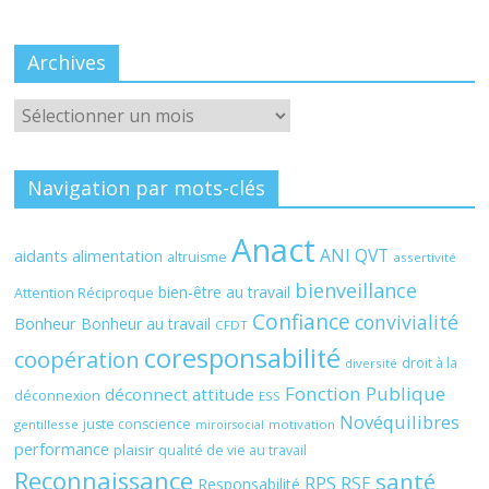
Archives
Archives
Navigation par mots-clés
Anact
ANI QVT
aidants
alimentation
altruisme
assertivité
bienveillance
bien-être au travail
Attention Réciproque
Confiance
convivialité
Bonheur
Bonheur au travail
CFDT
coresponsabilité
coopération
droit à la
diversité
Fonction Publique
déconnect attitude
déconnexion
ESS
Novéquilibres
juste conscience
gentillesse
motivation
miroirsocial
performance
plaisir
qualité de vie au travail
Reconnaissance
santé
RPS
RSE
Responsabilité