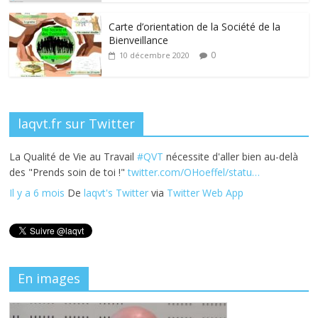
o
n
k
Carte d’orientation de la Société de la
Bienveillance
0
10 décembre 2020
laqvt.fr sur Twitter
La Qualité de Vie au Travail
#QVT
nécessite d'aller bien au-delà
des "Prends soin de toi !"
twitter.com/OHoeffel/statu…
Il y a 6 mois
De
laqvt's Twitter
via
Twitter Web App
En images