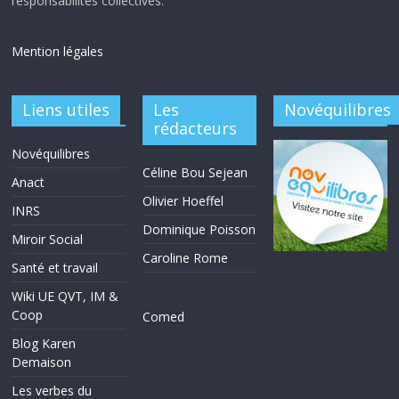
responsabilités collectives.
Mention légales
Liens utiles
Les
Novéquilibres
rédacteurs
Novéquilibres
Céline Bou Sejean
Anact
Olivier Hoeffel
INRS
Dominique Poisson
Miroir Social
Caroline Rome
Santé et travail
Wiki UE QVT, IM &
Coop
Comed
Blog Karen
Demaison
Les verbes du