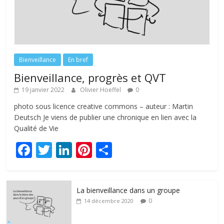
Bienveillance
En bref
Bienveillance, progrès et QVT
19 janvier 2022
Olivier Hoeffel
0
photo sous licence creative commons – auteur : Martin
Deutsch Je viens de publier une chronique en lien avec la
Qualité de Vie
F
T
Li
Pi
P
ac
w
n
nt
ar
e
itt
k
er
ta
La bienveillance dans un groupe
b
er
e
e
g
0
14 décembre 2020
o
dI
st
er