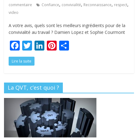
tous
,
,
,
,
commentaire
Confiance
convivialité
Reconnaissance
respect
video
A votre avis, quels sont les meilleurs ingrédients pour de la
convivialité au travail ? Damien Lopez et Sophie Courmont
F
T
Li
Pi
P
ac
w
n
nt
ar
Lire la suite
e
itt
k
er
ta
b
er
e
e
g
o
dI
st
er
La QVT, c’est quoi ?
o
n
k