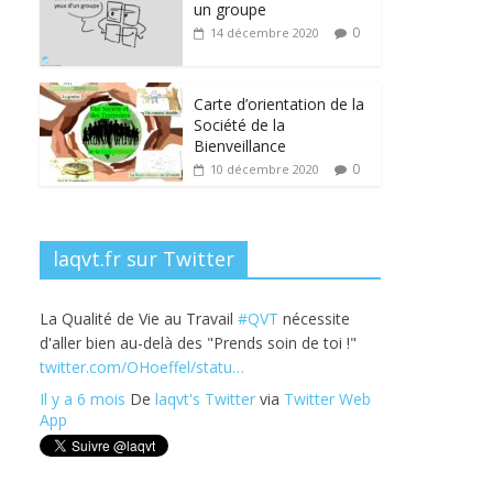
b
er
e
e
g
un groupe
o
dI
st
er
0
14 décembre 2020
o
n
k
Carte d’orientation de la
Société de la
Bienveillance
0
10 décembre 2020
laqvt.fr sur Twitter
La Qualité de Vie au Travail
#QVT
nécessite
d'aller bien au-delà des "Prends soin de toi !"
twitter.com/OHoeffel/statu…
Il y a 6 mois
De
laqvt's Twitter
via
Twitter Web
App