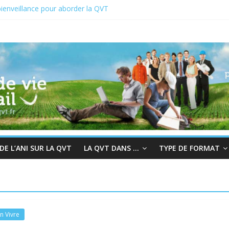
ienveillance pour aborder la QVT
VCT du 19 au 23 juin 2023
 2022 : En quête de sens au travail
chair à la bienveillance
grès et QVT
E L’ANI SUR LA QVT
LA QVT DANS …
TYPE DE FORMAT
n Vivre