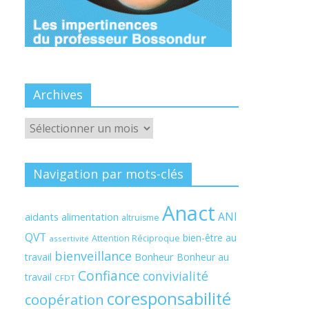
Archives
Archives
Navigation par mots-clés
Anact
ANI
aidants
alimentation
altruisme
QVT
bien-être au
Attention Réciproque
assertivité
bienveillance
Bonheur
travail
Bonheur au
Confiance
convivialité
travail
CFDT
coresponsabilité
coopération