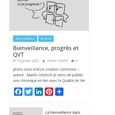
Bienveillance
En bref
Bienveillance, progrès et
QVT
19 janvier 2022
Olivier Hoeffel
0
photo sous licence creative commons –
auteur : Martin Deutsch Je viens de publier
une chronique en lien avec la Qualité de Vie
F
T
Li
Pi
P
ac
w
n
nt
ar
e
itt
k
er
ta
La bienveillance dans