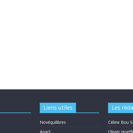
Liens utiles
Les réd
Novéquilibres
Céline Bou S
Anact
Olivier Hoeff