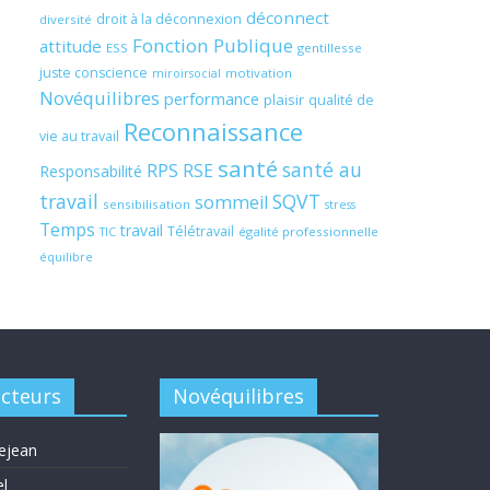
déconnect
droit à la déconnexion
diversité
Fonction Publique
attitude
ESS
gentillesse
juste conscience
motivation
miroirsocial
Novéquilibres
performance
plaisir
qualité de
Reconnaissance
vie au travail
santé
santé au
RPS
RSE
Responsabilité
travail
SQVT
sommeil
sensibilisation
stress
Temps
travail
Télétravail
égalité professionnelle
TIC
équilibre
acteurs
Novéquilibres
ejean
el