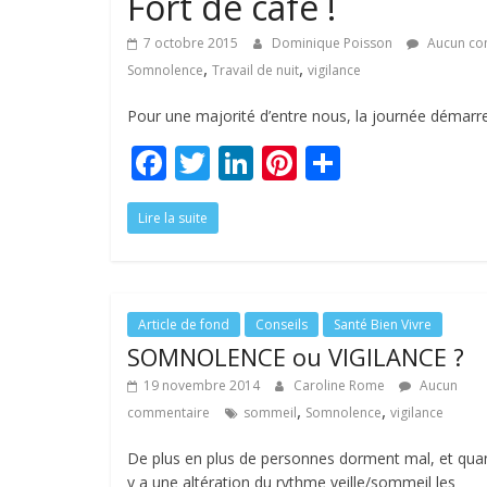
Fort de café !
7 octobre 2015
Dominique Poisson
Aucun co
,
,
Somnolence
Travail de nuit
vigilance
Pour une majorité d’entre nous, la journée démarre
F
T
Li
Pi
P
ac
w
n
nt
ar
Lire la suite
e
itt
k
er
ta
b
er
e
e
g
o
dI
st
er
o
n
Article de fond
Conseils
Santé Bien Vivre
SOMNOLENCE ou VIGILANCE ?
k
19 novembre 2014
Caroline Rome
Aucun
,
,
commentaire
sommeil
Somnolence
vigilance
De plus en plus de personnes dorment mal, et quan
y a une altération du rythme veille/sommeil les