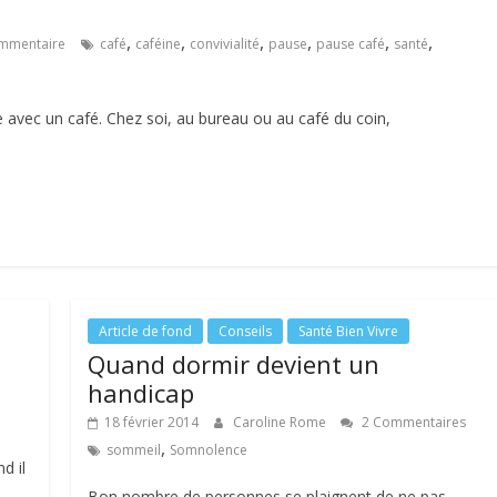
,
,
,
,
,
,
mmentaire
café
caféine
convivialité
pause
pause café
santé
 avec un café. Chez soi, au bureau ou au café du coin,
Article de fond
Conseils
Santé Bien Vivre
Quand dormir devient un
handicap
18 février 2014
Caroline Rome
2 Commentaires
,
sommeil
Somnolence
d il
Bon nombre de personnes se plaignent de ne pas