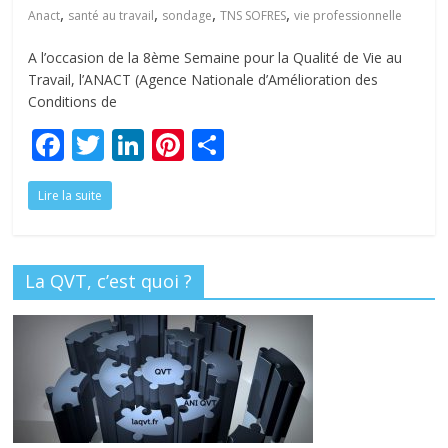
tous
,
,
,
,
Anact
santé au travail
sondage
TNS SOFRES
vie professionnelle
A l’occasion de la 8ème Semaine pour la Qualité de Vie au
Travail, l’ANACT (Agence Nationale d’Amélioration des
Conditions de
F
T
Li
Pi
P
ac
w
n
nt
ar
Lire la suite
e
itt
k
er
ta
b
er
e
e
g
o
dI
st
er
La QVT, c’est quoi ?
o
n
k