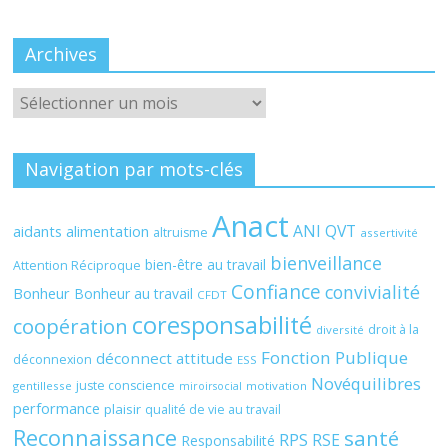
Archives
Archives
Navigation par mots-clés
Anact
ANI QVT
aidants
alimentation
altruisme
assertivité
bienveillance
bien-être au travail
Attention Réciproque
Confiance
convivialité
Bonheur
Bonheur au travail
CFDT
coresponsabilité
coopération
droit à la
diversité
Fonction Publique
déconnect attitude
déconnexion
ESS
Novéquilibres
juste conscience
gentillesse
motivation
miroirsocial
performance
plaisir
qualité de vie au travail
Reconnaissance
santé
RPS
RSE
Responsabilité