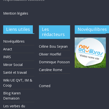
Mention légales
Liens utiles
Les
Novéquilibres
rédacteurs
Novéquilibres
Céline Bou Sejean
Anact
Olivier Hoeffel
INRS
Dominique Poisson
Miroir Social
Caroline Rome
Santé et travail
Wiki UE QVT, IM &
Coop
Comed
Blog Karen
Demaison
Les verbes du