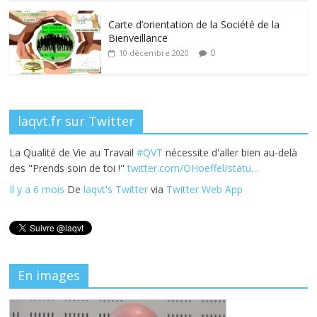
o
n
k
Carte d’orientation de la Société de la
Bienveillance
0
10 décembre 2020
laqvt.fr sur Twitter
La Qualité de Vie au Travail
#QVT
nécessite d'aller bien au-delà
des "Prends soin de toi !"
twitter.com/OHoeffel/statu…
Il y a 6 mois
De
laqvt's Twitter
via
Twitter Web App
En images