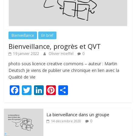
Bienveillance
En bref
Bienveillance, progrès et QVT
19 janvier 2022
Olivier Hoeffel
0
photo sous licence creative commons – auteur : Martin
Deutsch Je viens de publier une chronique en lien avec la
Qualité de Vie
F
T
Li
Pi
P
ac
w
n
nt
ar
e
itt
k
er
ta
La bienveillance dans un groupe
b
er
e
e
g
0
14 décembre 2020
o
dI
st
er