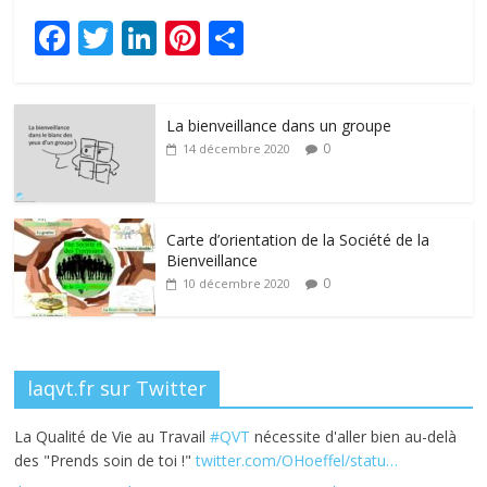
F
T
Li
Pi
P
ac
w
n
nt
ar
e
itt
k
er
ta
La bienveillance dans un groupe
b
er
e
e
g
0
14 décembre 2020
o
dI
st
er
o
n
k
Carte d’orientation de la Société de la
Bienveillance
0
10 décembre 2020
laqvt.fr sur Twitter
La Qualité de Vie au Travail
#QVT
nécessite d'aller bien au-delà
des "Prends soin de toi !"
twitter.com/OHoeffel/statu…