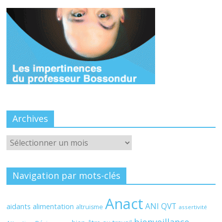
Archives
Archives
Navigation par mots-clés
Anact
ANI QVT
aidants
alimentation
altruisme
assertivité