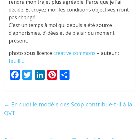
rendra mon trajet plus agréable. Parce que je l’ai
décidé. Et croyez moi, les conditions objectives n’ont
pas changé.
C’est un temps à moi qui depuis a été source
d’aphorismes, d’idées et de plaisir du moment
présent.
photo sous licence
creative commons
– auteur :
feuilllu
F
T
Li
Pi
P
ac
w
n
nt
ar
e
itt
k
er
ta
b
er
e
e
g
←
En quoi le modèle des Scop contribue-t-il à la
o
dI
st
er
QVT
o
n
k