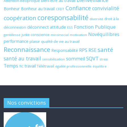
bienveillance
bien-être au travail
Attention Réciproque
Confiance
convivialité
Bonheur
Bonheur au travail
CFDT
coresponsabilité
coopération
droit à la
diversité
Fonction Publique
déconnect attitude
déconnexion
ESS
Novéquilibres
juste conscience
gentillesse
motivation
miroirsocial
performance
plaisir
qualité de vie au travail
Reconnaissance
santé
RPS
RSE
Responsabilité
santé au travail
SQVT
sommeil
sensibilisation
stress
Temps
travail
Télétravail
égalité professionnelle
TIC
équilibre
Nos convictions