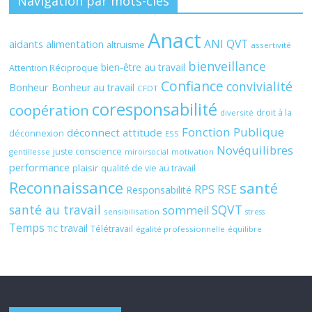
Navigation par mots-clés
Anact
ANI QVT
aidants
alimentation
altruisme
assertivité
bienveillance
bien-être au travail
Attention Réciproque
Confiance
convivialité
Bonheur
Bonheur au travail
CFDT
coresponsabilité
coopération
droit à la
diversité
Fonction Publique
déconnect attitude
déconnexion
ESS
Novéquilibres
juste conscience
gentillesse
motivation
miroirsocial
performance
plaisir
qualité de vie au travail
Reconnaissance
santé
RPS
RSE
Responsabilité
santé au travail
SQVT
sommeil
sensibilisation
stress
Temps
travail
Télétravail
égalité professionnelle
TIC
équilibre