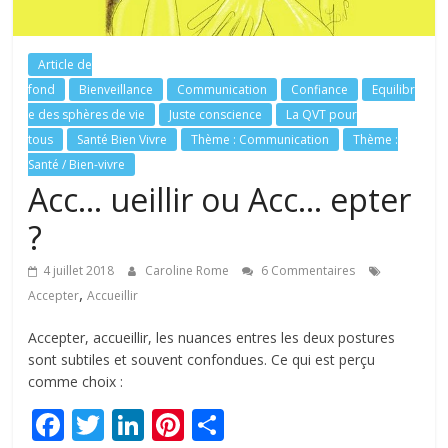
tous
Article de
fond
Bienveillance
Communication
Confiance
Equilibr
e des sphères de vie
Juste conscience
La QVT pour
tous
Santé Bien Vivre
Thème : Communication
Thème :
Santé / Bien-vivre
Acc… ueillir ou Acc… epter
?
4 juillet 2018
Caroline Rome
6 Commentaires
,
Accepter
Accueillir
Accepter, accueillir, les nuances entres les deux postures
sont subtiles et souvent confondues. Ce qui est perçu
comme choix :
F
T
Li
Pi
P