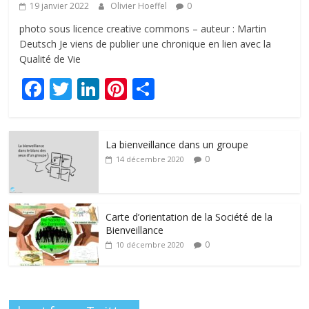
19 janvier 2022
Olivier Hoeffel
0
photo sous licence creative commons – auteur : Martin
Deutsch Je viens de publier une chronique en lien avec la
Qualité de Vie
F
T
Li
Pi
P
ac
w
n
nt
ar
e
itt
k
er
ta
La bienveillance dans un groupe
b
er
e
e
g
0
14 décembre 2020
o
dI
st
er
o
n
k
Carte d’orientation de la Société de la
Bienveillance
0
10 décembre 2020