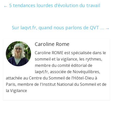
b
er
e
e
g
←
5 tendances lourdes d’évolution du travail
o
dI
st
er
o
n
k
Sur laqvt.fr, quand nous parlons de QVT …
→
Caroline Rome
Caroline ROME est spécialisée dans le
sommeil et la vigilance, les rythmes,
membre du comité éditorial de
laqvt.fr, associée de Novéquilibres,
attachée au Centre du Sommeil de l’Hôtel-Dieu à
Paris, membre de l'Institut National du Sommeil et de
la Vigilance