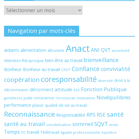
Archives
Navigation par mots-clés
Anact
ANI QVT
aidants
alimentation
altruisme
assertivité
bienveillance
bien-être au travail
Attention Réciproque
Confiance
convivialité
Bonheur
Bonheur au travail
CFDT
coresponsabilité
coopération
droit à la
diversité
Fonction Publique
déconnect attitude
déconnexion
ESS
Novéquilibres
juste conscience
gentillesse
motivation
miroirsocial
performance
plaisir
qualité de vie au travail
Reconnaissance
santé
RPS
RSE
Responsabilité
santé au travail
SQVT
sommeil
sensibilisation
stress
Temps
travail
Télétravail
égalité professionnelle
TIC
équilibre