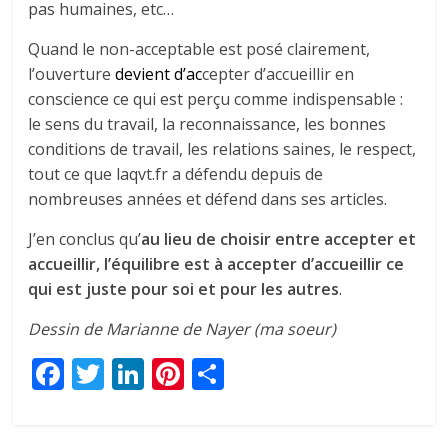
pas humaines, etc…
Quand le non-acceptable est posé clairement,
l’ouverture
devient d’ac
cepter d’accueillir en
conscience ce qui est perçu comme indispensable :
le sens du travail, la reconnaissance, les bonnes
conditions de travail, les relations saines, le respect,
tout ce que laqvt.fr a défendu depuis de
nombreuses années et défend dans ses articles.
J’en conclus qu’
au lieu de choisir entre accepter et
accueillir, l’équilibre est à accepter d’accueillir ce
qui est juste pour soi et pour les autres
.
Dessin de Marianne de Nayer (ma soeur)
F
T
Li
Pi
P
ac
w
n
nt
ar
e
itt
k
er
ta