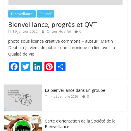
Bienveillance
En bref
Bienveillance, progrès et QVT
19 janvier 2022
Olivier Hoeffel
0
photo sous licence creative commons – auteur : Martin
Deutsch Je viens de publier une chronique en lien avec la
Qualité de Vie
F
T
Li
Pi
P
ac
w
n
nt
ar
e
itt
k
er
ta
La bienveillance dans un groupe
b
er
e
e
g
0
14 décembre 2020
o
dI
st
er
o
n
k
Carte d’orientation de la Société de la
Bienveillance