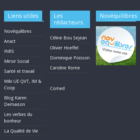
Liens utiles
Les
Novéquilibres
rédacteurs
Novéquilibres
Céline Bou Sejean
Anact
Olivier Hoeffel
INRS
Dominique Poisson
Miroir Social
Caroline Rome
Santé et travail
Wiki UE QVT, IM &
Coop
Comed
Blog Karen
Demaison
Les verbes du
bonheur
La Qualité de Vie