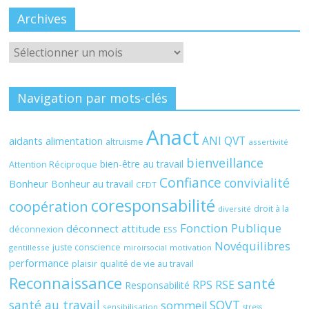
Archives
Archives
Navigation par mots-clés
Anact
ANI QVT
aidants
alimentation
altruisme
assertivité
bienveillance
bien-être au travail
Attention Réciproque
Confiance
convivialité
Bonheur
Bonheur au travail
CFDT
coresponsabilité
coopération
droit à la
diversité
Fonction Publique
déconnect attitude
déconnexion
ESS
Novéquilibres
juste conscience
gentillesse
motivation
miroirsocial
performance
plaisir
qualité de vie au travail
Reconnaissance
santé
RPS
RSE
Responsabilité
santé au travail
SQVT
sommeil
sensibilisation
stress