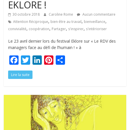
EKLORE !
30 octobre 2018
Caroline Rome
Aucun commentaire
,
,
,
Attention Réciproque
bien-être au travail
bienveillance
,
,
,
,
convivialité
coopération
Partager
s'inspirer
s'intérioriser
Le 23 avril dernier lors du festival Eklore sur « Le RDV des
managers face au défi de l’humain ! » à
F
T
Li
Pi
P
ac
w
n
nt
ar
Lire la suite
e
itt
k
er
ta
b
er
e
e
g
o
dI
st
er
o
n
k