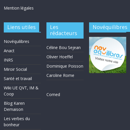
Mention légales
Liens utiles
Les
Novéquilibres
rédacteurs
Novéquilibres
Céline Bou Sejean
Anact
Olivier Hoeffel
INRS
Dominique Poisson
Miroir Social
Caroline Rome
Santé et travail
Wiki UE QVT, IM &
Coop
Comed
Blog Karen
Demaison
Les verbes du
bonheur