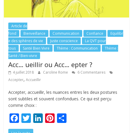
Article de
fond
Bienveillance
Communication
Confiance
Equilibr
e des sphères de vie
Juste conscience
La QVT pour
tous
Santé Bien Vivre
Thème : Communication
Thème :
Santé / Bien-vivre
Acc… ueillir ou Acc… epter ?
4 juillet 2018
Caroline Rome
6 Commentaires
,
Accepter
Accueillir
Accepter, accueillir, les nuances entres les deux postures
sont subtiles et souvent confondues. Ce qui est perçu
comme choix :
F
T
Li
Pi
P
ac
w
n
nt
ar