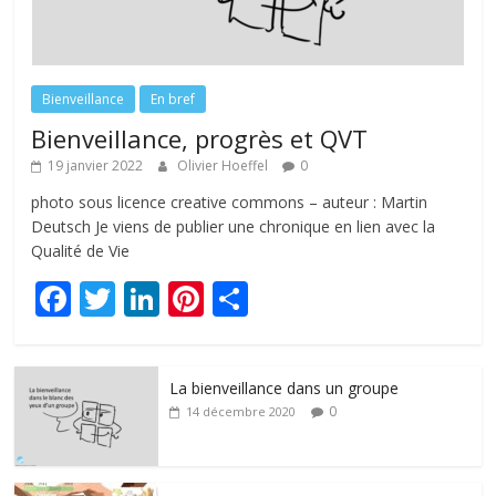
Bienveillance
En bref
Bienveillance, progrès et QVT
19 janvier 2022
Olivier Hoeffel
0
photo sous licence creative commons – auteur : Martin
Deutsch Je viens de publier une chronique en lien avec la
Qualité de Vie
F
T
Li
Pi
P
ac
w
n
nt
ar
e
itt
k
er
ta
La bienveillance dans un groupe
b
er
e
e
g
0
14 décembre 2020
o
dI
st
er
o
n