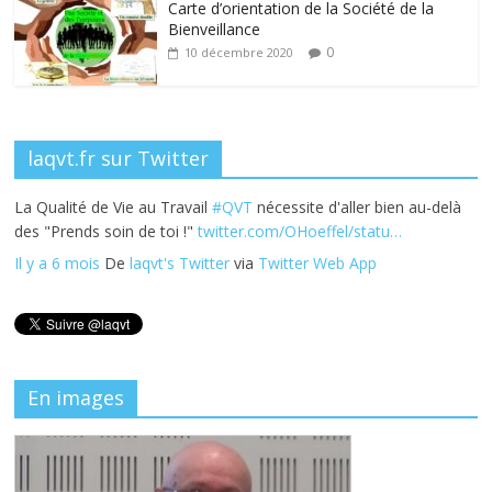
k
Carte d’orientation de la Société de la
Bienveillance
0
10 décembre 2020
laqvt.fr sur Twitter
La Qualité de Vie au Travail
#QVT
nécessite d'aller bien au-delà
des "Prends soin de toi !"
twitter.com/OHoeffel/statu…
Il y a 6 mois
De
laqvt's Twitter
via
Twitter Web App
En images