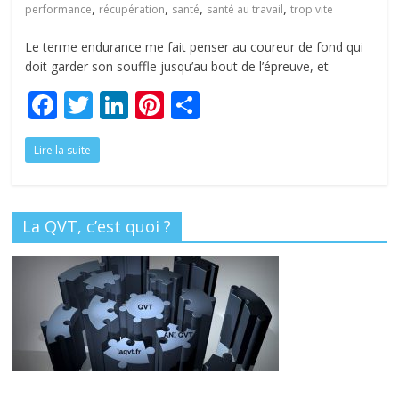
,
,
,
,
performance
récupération
santé
santé au travail
trop vite
Le terme endurance me fait penser au coureur de fond qui
doit garder son souffle jusqu’au bout de l’épreuve, et
F
T
Li
Pi
P
ac
w
n
nt
ar
Lire la suite
e
itt
k
er
ta
b
er
e
e
g
o
dI
st
er
La QVT, c’est quoi ?
o
n
k