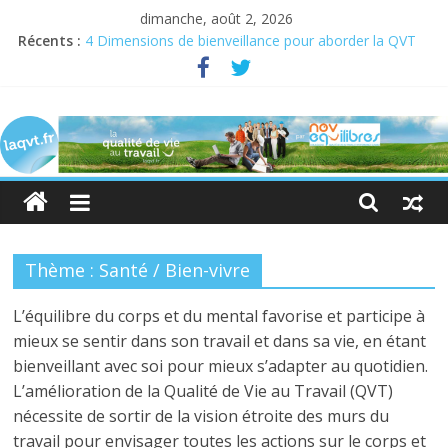
dimanche, août 2, 2026
Récents :
4 Dimensions de bienveillance pour aborder la QVT
Semaine pour la QVCT du 19 au 23 juin 2023
Semaine de la QVT 2022 : En quête de sens au travail
laqvt.fr
QVT : donner de la chair à la bienveillance
Bienveillance, progrès et QVT
La
QVT
pour
toutes
et
Thème : Santé / Bien-vivre
pour
tous,
L’équilibre du corps et du mental favorise et participe à
et
mieux se sentir dans son travail et dans sa vie, en étant
par
bienveillant avec soi pour mieux s’adapter au quotidien.
toutes
L’amélioration de la Qualité de Vie au Travail (QVT)
et
nécessite de sortir de la vision étroite des murs du
par
travail pour envisager toutes les actions sur le corps et