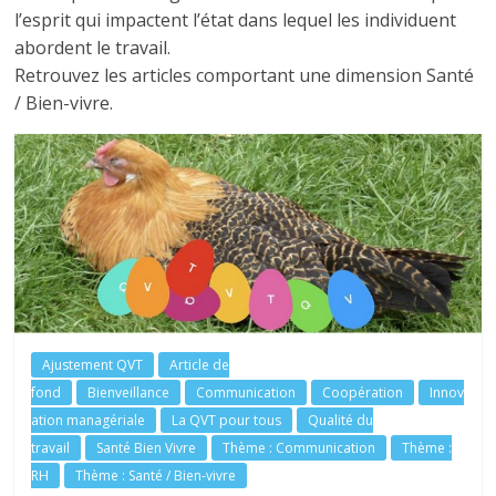
tous
l’esprit qui impactent l’état dans lequel les individuent
abordent le travail.
Retrouvez les articles comportant une dimension Santé
/ Bien-vivre.
Ajustement QVT
Article de
fond
Bienveillance
Communication
Coopération
Innov
ation managériale
La QVT pour tous
Qualité du
travail
Santé Bien Vivre
Thème : Communication
Thème :
RH
Thème : Santé / Bien-vivre