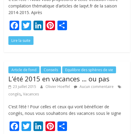
compilation thématique d’articles de laqvt.fr de la saison
2014-2015. Après
F
T
Li
Pi
P
ac
w
n
nt
ar
Lire la suite
e
itt
k
er
ta
b
er
e
e
g
o
dI
st
er
o
n
Article de fond
Conseils
Equilibre des sphères de vie
L’été 2015 en vacances … ou pas
k
23 juillet 2015
Olivier Hoeffel
Aucun commentaire
,
congés
Vacances
C’est l’été ! Pour celles et ceux qui vont bénéficier de
congés, nous vous souhaitons des vacances sous le signe
F
T
Li
Pi
P