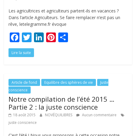
Les agricultrices et agriculteurs partent-ils en vacances ?
Dans l’article Agriculteurs. Se faire remplacer n’est pas un
rêve, letelegramme.fr évoque
F
T
Li
Pi
P
ac
w
n
nt
ar
Lire la suite
e
itt
k
er
ta
b
er
e
e
g
o
dI
st
er
o
n
Article de fond
Equilibre des sphères de vie
Juste
conscience
k
Notre compilation de l’été 2015 …
Partie 2 : la juste conscience
18 août 2015
NOVÉQUILIBRES
Aucun commentaire
juste conscience
C’est l’été ! Nous vous proposons à cette occasion notre