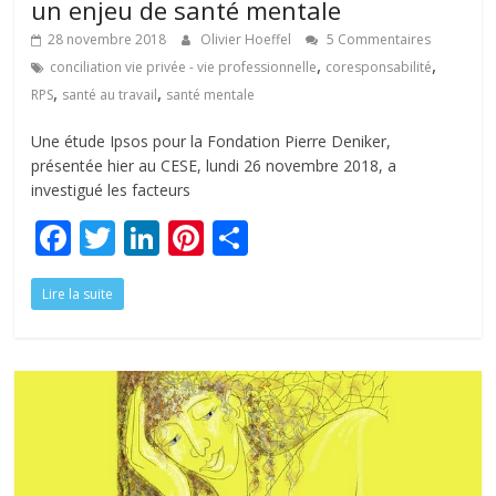
un enjeu de santé mentale
28 novembre 2018
Olivier Hoeffel
5 Commentaires
,
,
conciliation vie privée - vie professionnelle
coresponsabilité
,
,
RPS
santé au travail
santé mentale
Une étude Ipsos pour la Fondation Pierre Deniker,
présentée hier au CESE, lundi 26 novembre 2018, a
investigué les facteurs
F
T
Li
Pi
P
ac
w
n
nt
ar
Lire la suite
e
itt
k
er
ta
b
er
e
e
g
o
dI
st
er
o
n
k