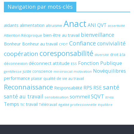
Navigation par mots-clés
Anact
ANI QVT
aidants
alimentation
altruisme
assertivité
bienveillance
bien-être au travail
Attention Réciproque
Confiance
convivialité
Bonheur
Bonheur au travail
CFDT
coresponsabilité
coopération
droit à la
diversité
Fonction Publique
déconnect attitude
déconnexion
ESS
Novéquilibres
juste conscience
gentillesse
motivation
miroirsocial
performance
plaisir
qualité de vie au travail
Reconnaissance
santé
RPS
RSE
Responsabilité
santé au travail
SQVT
sommeil
sensibilisation
stress
Temps
travail
Télétravail
égalité professionnelle
TIC
équilibre