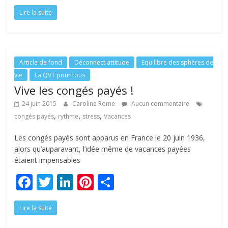
ac
w
n
nt
ar
Lire la suite
e
itt
k
er
ta
b
er
e
e
g
o
dI
st
er
o
n
Article de fond
Déconnect attitude
Equilibre des sphères de
vie
La QVT pour tous
k
Vive les congés payés !
24 juin 2015
Caroline Rome
Aucun commentaire
,
,
,
congés payés
rythme
stress
Vacances
Les congés payés sont apparus en France le 20 juin 1936,
alors qu’auparavant, l’idée même de vacances payées
étaient impensables
F
T
Li
Pi
P
ac
w
n
nt
ar
Lire la suite
e
itt
k
er
ta