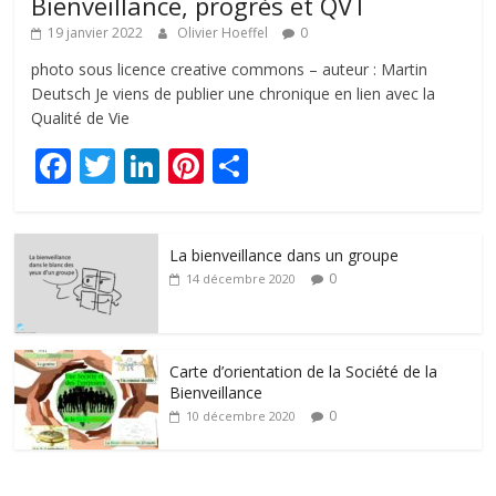
Bienveillance, progrès et QVT
19 janvier 2022
Olivier Hoeffel
0
photo sous licence creative commons – auteur : Martin
Deutsch Je viens de publier une chronique en lien avec la
Qualité de Vie
F
T
Li
Pi
P
ac
w
n
nt
ar
e
itt
k
er
ta
La bienveillance dans un groupe
b
er
e
e
g
0
14 décembre 2020
o
dI
st
er
o
n
k
Carte d’orientation de la Société de la
Bienveillance
0
10 décembre 2020