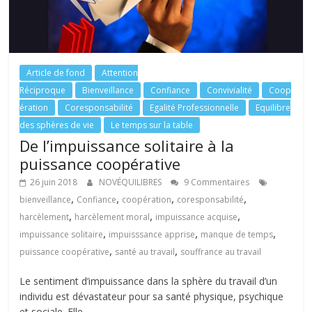
Article de fond
Attention
Réciproque
Bienveillance
Confiance
Convivialité
Coop
ération
Coresponsabilité
Egalité Professionnelle
Equilibre
des sphères de vie
Le temps sur la table
De l’impuissance solitaire à la
puissance coopérative
26 juin 2018
NOVÉQUILIBRES
9 Commentaires
,
,
,
,
bienveillance
Confiance
coopération
coresponsabilité
,
,
,
harcèlement
harcèlement moral
impuissance acquise
,
,
,
impuissance solitaire
impuisssance apprise
manque de temps
,
,
puissance coopérative
santé au travail
souffrance au travail
Le sentiment d’impuissance dans la sphère du travail d’un
individu est dévastateur pour sa santé physique, psychique
et sociale. Elle