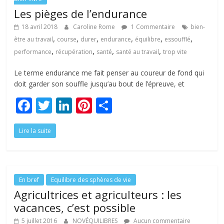
Les pièges de l’endurance
18 avril 2018
Caroline Rome
1 Commentaire
bien-
,
,
,
,
,
,
être au travail
course
durer
endurance
équilibre
essoufflé
,
,
,
,
performance
récupération
santé
santé au travail
trop vite
Le terme endurance me fait penser au coureur de fond qui
doit garder son souffle jusqu’au bout de l’épreuve, et
F
T
Li
Pi
P
ac
w
n
nt
ar
Lire la suite
e
itt
k
er
ta
b
er
e
e
g
o
dI
st
er
o
n
En bref
Equilibre des sphères de vie
Agricultrices et agriculteurs : les
k
vacances, c’est possible
5 juillet 2016
NOVÉQUILIBRES
Aucun commentaire