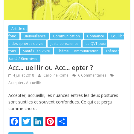
Article de
fond
Bienveillance
Communication
Confiance
Equilibr
e des sphères de vie
Juste conscience
La QVT pour
tous
Santé Bien Vivre
Thème : Communication
Thème :
Santé / Bien-vivre
Acc… ueillir ou Acc… epter ?
4 juillet 2018
Caroline Rome
6 Commentaires
,
Accepter
Accueillir
Accepter, accueillir, les nuances entres les deux postures
sont subtiles et souvent confondues. Ce qui est perçu
comme choix :
F
T
Li
Pi
P
ac
w
n
nt
ar