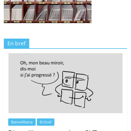
En bref
Bienveillance
En bref