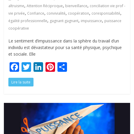
,
,
,
altruisme
Attention Réciproque
bienveillance
conciliation vie prof -
,
,
,
,
,
vie privée
Confiance
convivialité
coopération
coresponsabilité
,
,
,
égalité professionnelle
gagnant-gagnant
impuissance
puissance
coopérative
Le sentiment d’impuissance dans la sphère du travail d’un
individu est dévastateur pour sa santé physique, psychique
et sociale. Elle
F
T
Li
Pi
P
ac
w
n
nt
ar
Lire la suite
e
itt
k
er
ta
b
er
e
e
g
o
dI
st
er
o
n
k