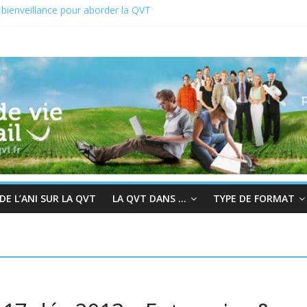
bienveillance pour aborder la QVT
QVCT du 19 au 23 juin 2023
T 2022 : En quête de sens au travail
a chair à la bienveillance
rogrès et QVT
E L’ANI SUR LA QVT
LA QVT DANS …
TYPE DE FORMAT