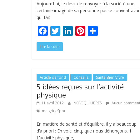
Aujourd’hui, le désir de renvoyer à la société une
certaine image de sa personne passe souvent avan
qui fait
F
T
Li
Pi
P
ac
w
n
nt
ar
Lire la suite
e
itt
k
er
ta
b
er
e
e
g
o
dI
st
er
o
n
Article de fond
Conseils
Santé Bien Vivre
5 idées reçues sur l’activité
k
physique
11 avril 2012
NOVÉQUILIBRES
Aucun comment
,
maigrir
Sport
En matière de santé et d’équilibre, il y a beaucoup
d’a priori : En voici cinq, que nous dénonçons. 1.
L’activité physique,