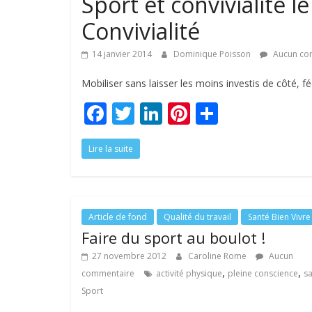
Sport et convivialité l
Convivialité
14 janvier 2014
Dominique Poisson
Aucun co
Mobiliser sans laisser les moins investis de côté, f
F
T
Li
Pi
P
ac
w
n
nt
ar
Lire la suite
e
itt
k
er
ta
b
er
e
e
g
o
dI
st
er
o
n
Article de fond
Qualité du travail
Santé Bien Vivre
Faire du sport au boulot !
k
27 novembre 2012
Caroline Rome
Aucun
,
,
commentaire
activité physique
pleine conscience
s
Sport