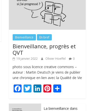
Bienveillance
En bref
Bienveillance, progrès et
QVT
19 janvier 2022
Olivier Hoeffel
0
photo sous licence creative commons –
auteur : Martin Deutsch Je viens de publier
une chronique en lien avec la Qualité de Vie
F
T
Li
Pi
P
ac
w
n
nt
ar
e
itt
k
er
ta
La bienveillance dans