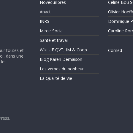
Novéquilibres
Céline Bou S
Anact
Olivier Hoeff
INRS
Dominique P
Miroir Social
Caroline Ro
Santé et travail
Wiki UE QVT, IM & Coop
our toutes et
Comed
soi, dans une
Blog Karen Demaison
 les
Les verbes du bonheur
La Qualité de Vie
ress
.