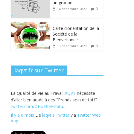
b
er
e
e
g
un groupe
o
dI
st
er
0
14 décembre 2020
o
n
k
Carte d’orientation de la
Société de la
Bienveillance
0
10 décembre 2020
laqvt.fr sur Twitter
La Qualité de Vie au Travail
#QVT
nécessite
d'aller bien au-delà des "Prends soin de toi !"
twitter.com/OHoeffel/statu…
Il y a 6 mois
De
laqvt's Twitter
via
Twitter Web
App