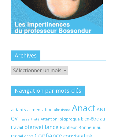
Archives
Archives
Navigation par mots-clés
Anact
ANI
aidants
alimentation
altruisme
QVT
bien-être au
Attention Réciproque
assertivité
bienveillance
Bonheur
travail
Bonheur au
Confiance
convivialité
travail
CFDT