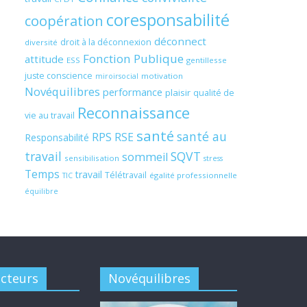
coresponsabilité
coopération
déconnect
droit à la déconnexion
diversité
Fonction Publique
attitude
ESS
gentillesse
juste conscience
motivation
miroirsocial
Novéquilibres
performance
plaisir
qualité de
Reconnaissance
vie au travail
santé
santé au
RPS
RSE
Responsabilité
travail
SQVT
sommeil
sensibilisation
stress
Temps
travail
Télétravail
égalité professionnelle
TIC
équilibre
acteurs
Novéquilibres