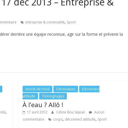
e 17 déc 2013 – Entreprise &
,
mmentaire
entreprise & convivialité
Sport
édérer derrière une équipe reconnue, agir sur la forme et prévenir la
Article de fond
Chroniques
Déconnect
attitude
Témoignages
À l’eau ? Allô !
,
anté
17 avril 2012
Céline Bou Sejean
Aucun
,
,
commentaire
corps
déconnect attitude
Sport