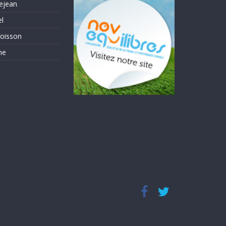
ejean
el
oisson
me