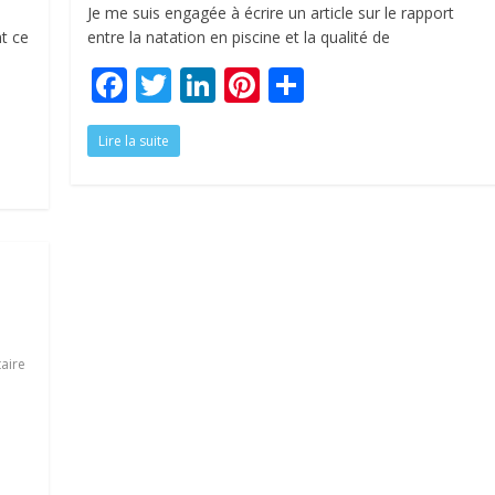
Je me suis engagée à écrire un article sur le rapport
t ce
entre la natation en piscine et la qualité de
F
T
Li
Pi
P
ac
w
n
nt
ar
Lire la suite
e
itt
k
er
ta
b
er
e
e
g
o
dI
st
er
o
n
k
aire