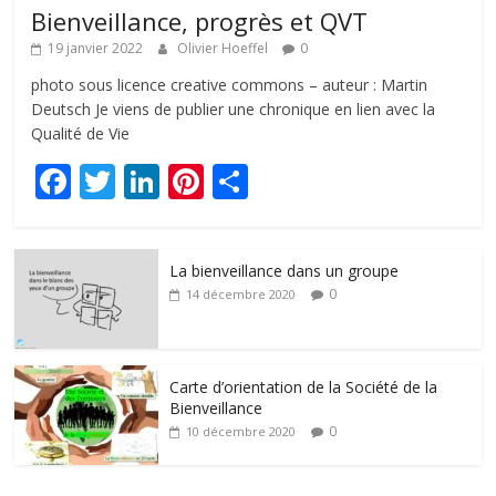
Bienveillance, progrès et QVT
19 janvier 2022
Olivier Hoeffel
0
photo sous licence creative commons – auteur : Martin
Deutsch Je viens de publier une chronique en lien avec la
Qualité de Vie
F
T
Li
Pi
P
ac
w
n
nt
ar
e
itt
k
er
ta
La bienveillance dans un groupe
b
er
e
e
g
0
14 décembre 2020
o
dI
st
er
o
n
k
Carte d’orientation de la Société de la
Bienveillance
0
10 décembre 2020