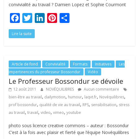
convivialité au travail ? Damien Lopez et Sophie Courmont
F
T
Li
Pi
P
ac
w
n
nt
ar
Lire la suite
e
itt
k
er
ta
b
er
e
e
g
o
dI
st
er
o
n
Article de fond
Convivialité
Formats
Initiatives
Les
impertinences du professeur Bossondur
Vidéo
k
Le Professeur Bossondur se dévoile
12 août 2011
NOVÉQUILIBRES
Aucun commentaire
,
,
,
,
,
bien-être au travail
dailymotion
humour
laqvt.fr
Novéquilibres
,
,
,
,
prof bossondur
qualité de vie au travail
RPS
sensibilisation
stress
,
,
,
,
au travail
travail
video
vimeo
youtube
photo sous licence creative commons – auteur : Bossondur
C’est à la fois avec plaisir et fierté que l’équipe Novéquilibres