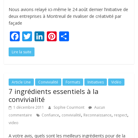
Nous avions relayé ici-même le 24 août dernier l’initiative de
deux entreprises à Montreuil de rivaliser de créativité par
façade
F
T
Li
Pi
P
ac
w
n
nt
ar
Lire la suite
e
itt
k
er
ta
b
er
e
e
g
o
dI
st
er
o
n
Article Une
Convivialité
Formats
Initiatives
Vidéo
7 ingrédients essentiels à la
k
convivialité
1 décembre 2011
Sophie Courmont
Aucun
,
,
,
,
commentaire
Confiance
convivialité
Reconnaissance
respect
video
A votre avis, quels sont les meilleurs ingrédients pour de la