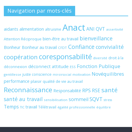
Navigation par mots-clés
Anact
ANI QVT
aidants
alimentation
altruisme
assertivité
bienveillance
bien-être au travail
Attention Réciproque
Confiance
convivialité
Bonheur
Bonheur au travail
CFDT
coresponsabilité
coopération
droit à la
diversité
Fonction Publique
déconnect attitude
déconnexion
ESS
Novéquilibres
juste conscience
gentillesse
motivation
miroirsocial
performance
plaisir
qualité de vie au travail
Reconnaissance
santé
RPS
RSE
Responsabilité
santé au travail
SQVT
sommeil
sensibilisation
stress
Temps
travail
Télétravail
égalité professionnelle
TIC
équilibre