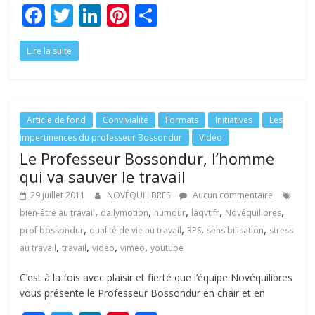
F
T
Li
Pi
P
ac
w
n
nt
ar
Lire la suite
e
itt
k
er
ta
b
er
e
e
g
o
dI
st
er
o
n
Article de fond
Convivialité
Formats
Initiatives
Les
impertinences du professeur Bossondur
Vidéo
k
Le Professeur Bossondur, l’homme
qui va sauver le travail
29 juillet 2011
NOVÉQUILIBRES
Aucun commentaire
,
,
,
,
,
bien-être au travail
dailymotion
humour
laqvt.fr
Novéquilibres
,
,
,
,
prof bossondur
qualité de vie au travail
RPS
sensibilisation
stress
,
,
,
,
au travail
travail
video
vimeo
youtube
C’est à la fois avec plaisir et fierté que l’équipe Novéquilibres
vous présente le Professeur Bossondur en chair et en