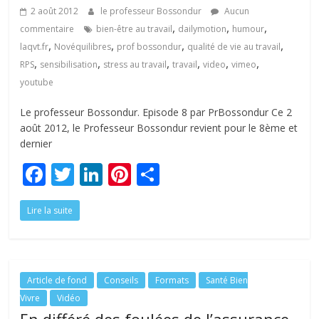
tous
2 août 2012
le professeur Bossondur
Aucun
,
,
,
commentaire
bien-être au travail
dailymotion
humour
,
,
,
,
laqvt.fr
Novéquilibres
prof bossondur
qualité de vie au travail
,
,
,
,
,
,
RPS
sensibilisation
stress au travail
travail
video
vimeo
youtube
Le professeur Bossondur. Episode 8 par PrBossondur Ce 2
août 2012, le Professeur Bossondur revient pour le 8ème et
dernier
F
T
Li
Pi
P
ac
w
n
nt
ar
Lire la suite
e
itt
k
er
ta
b
er
e
e
g
o
dI
st
er
o
n
Article de fond
Conseils
Formats
Santé Bien
Vivre
Vidéo
k