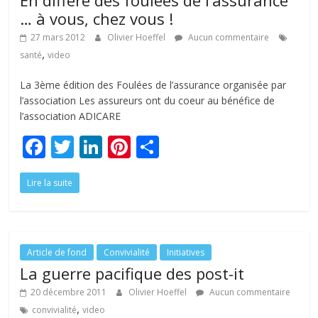
En différé des foulées de l’assurance
… à vous, chez vous !
27 mars 2012
Olivier Hoeffel
Aucun commentaire
,
santé
video
La 3ème édition des Foulées de l’assurance organisée par
l’association Les assureurs ont du coeur au bénéfice de
l’association ADICARE
F
T
Li
Pi
P
ac
w
n
nt
ar
Lire la suite
e
itt
k
er
ta
b
er
e
e
g
o
dI
st
er
o
n
Article de fond
Convivialité
Initiatives
La guerre pacifique des post-it
k
20 décembre 2011
Olivier Hoeffel
Aucun commentaire
,
convivialité
video