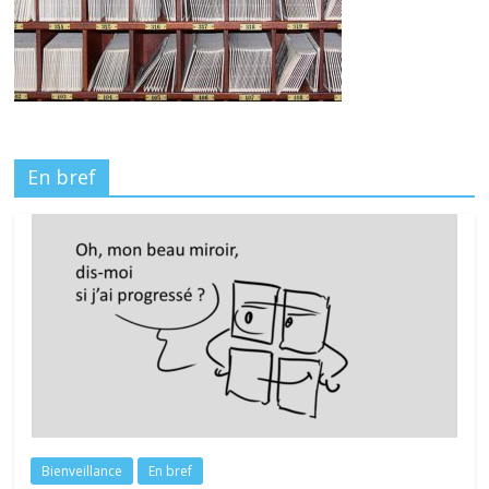
En bref
Bienveillance
En bref