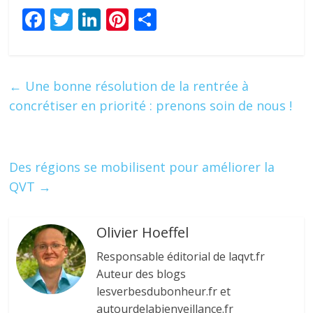
F
T
Li
Pi
P
ac
w
n
nt
ar
e
itt
k
er
ta
b
er
e
e
g
←
Une bonne résolution de la rentrée à
o
dI
st
er
concrétiser en priorité : prenons soin de nous !
o
n
k
Des régions se mobilisent pour améliorer la
QVT
→
Olivier Hoeffel
Responsable éditorial de laqvt.fr
Auteur des blogs
lesverbesdubonheur.fr et
autourdelabienveillance.fr