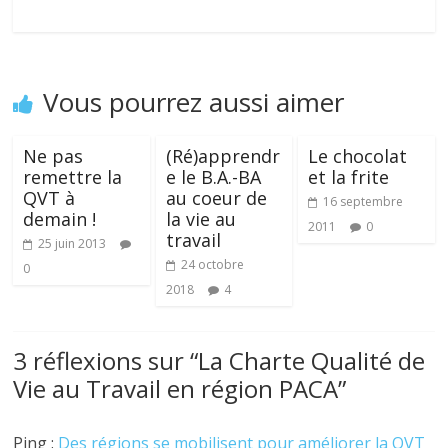
Vous pourrez aussi aimer
Ne pas
(Ré)apprendr
Le chocolat
remettre la
e le B.A.-BA
et la frite
QVT à
au coeur de
16 septembre
demain !
la vie au
2011
0
travail
25 juin 2013
24 octobre
0
2018
4
3 réflexions sur “
La Charte Qualité de
Vie au Travail en région PACA
”
Ping :
Des régions se mobilisent pour améliorer la QVT