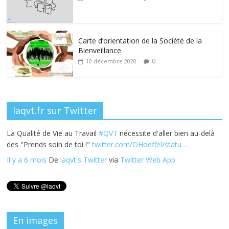
o
dI
st
er
o
n
k
Carte d’orientation de la Société de la
Bienveillance
0
10 décembre 2020
laqvt.fr sur Twitter
La Qualité de Vie au Travail
#QVT
nécessite d'aller bien au-delà
des "Prends soin de toi !"
twitter.com/OHoeffel/statu…
Il y a 6 mois
De
laqvt's Twitter
via
Twitter Web App
En images