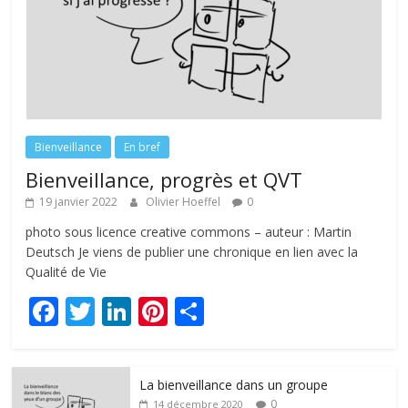
Bienveillance
En bref
Bienveillance, progrès et QVT
19 janvier 2022
Olivier Hoeffel
0
photo sous licence creative commons – auteur : Martin
Deutsch Je viens de publier une chronique en lien avec la
Qualité de Vie
F
T
Li
Pi
P
ac
w
n
nt
ar
e
itt
k
er
ta
La bienveillance dans un groupe
b
er
e
e
g
0
14 décembre 2020