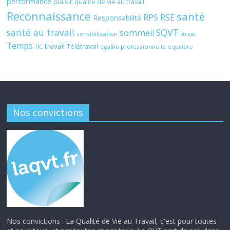
performance
plaisir
qualité de vie au travail
Reconnaissance
santé
RPS
RSE
Responsabilité
santé au travail
SQVT
sommeil
sensibilisation
stress
Temps
travail
Télétravail
égalité professionnelle
TIC
équilibre
Nos convictions
Nos convictions : La Qualité de Vie au Travail, c'est pour toutes