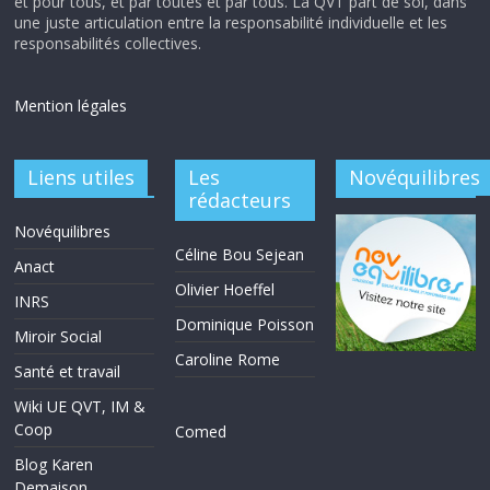
et pour tous, et par toutes et par tous. La QVT part de soi, dans
une juste articulation entre la responsabilité individuelle et les
responsabilités collectives.
Mention légales
Liens utiles
Les
Novéquilibres
rédacteurs
Novéquilibres
Céline Bou Sejean
Anact
Olivier Hoeffel
INRS
Dominique Poisson
Miroir Social
Caroline Rome
Santé et travail
Wiki UE QVT, IM &
Coop
Comed
Blog Karen
Demaison