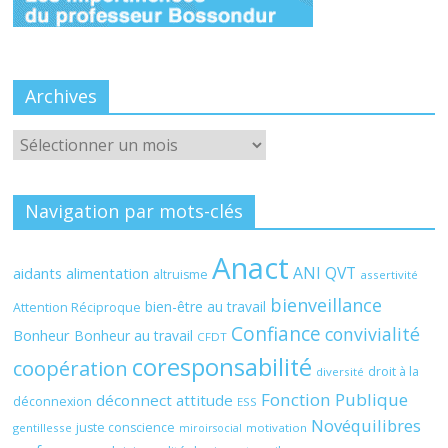
Archives
Archives
Navigation par mots-clés
Anact
ANI QVT
aidants
alimentation
altruisme
assertivité
bienveillance
bien-être au travail
Attention Réciproque
Confiance
convivialité
Bonheur
Bonheur au travail
CFDT
coresponsabilité
coopération
droit à la
diversité
Fonction Publique
déconnect attitude
déconnexion
ESS
Novéquilibres
juste conscience
gentillesse
motivation
miroirsocial